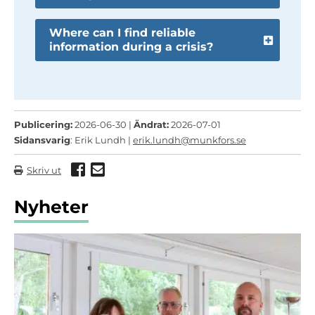
Where can I find reliable
information during a crisis?
Publicering:
2026-06-30 |
Ändrat:
2026-07-01
Sidansvarig
: Erik Lundh |
erik.lundh@munkfors.se
Dela via Facebook
Dela via mail
Skriv ut
Nyheter