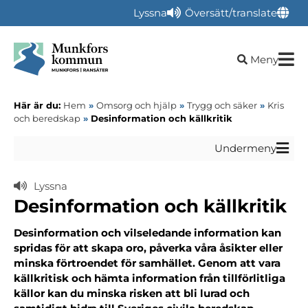
Lyssna
Översätt/translate
Öppna sökru
Meny
Här är du:
Hem
»
Omsorg och hjälp
»
Trygg och säker
»
Kris
och beredskap
»
Desinformation och källkritik
Undermeny
Lyssna
Desinformation och källkritik
Desinformation och vilseledande information kan
spridas för att skapa oro, påverka våra åsikter eller
minska förtroendet för samhället. Genom att vara
källkritisk och hämta information från tillförlitliga
källor kan du minska risken att bli lurad och