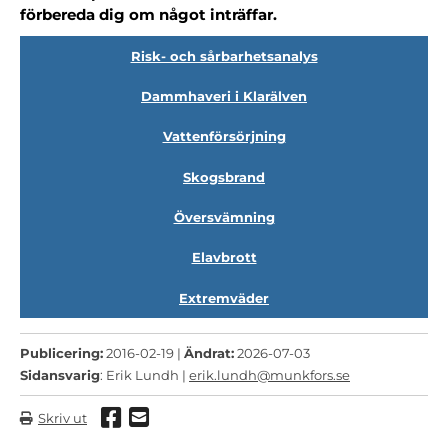
förbereda dig om något inträffar.
Risk- och sårbarhetsanalys
Dammhaveri i Klarälven
Vattenförsörjning
Skogsbrand
Översvämning
Elavbrott
Extremväder
Publicering:
2016-02-19 |
Ändrat:
2026-07-03
Sidansvarig
: Erik Lundh |
erik.lundh@munkfors.se
Dela via Facebook
Dela via mail
Skriv ut