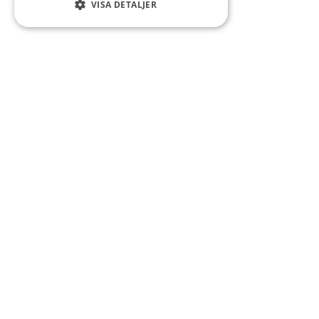
VISA DETALJER
Kontakt
Smedsgatan 16
684 30 Munkfors
Telefon:
0563-54 10 00
E-post:
kommun@munkfors.se