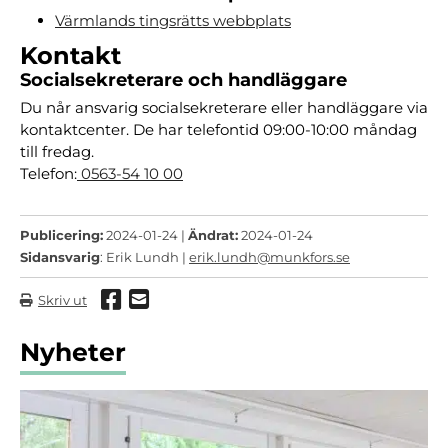
Värmlands tingsrätts webbplats
Kontakt
Socialsekreterare och handläggare
Du når ansvarig socialsekreterare eller handläggare via
kontaktcenter. De har telefontid 09:00-10:00 måndag
till fredag.
Telefon:
0563-54 10 00
Publicering:
2024-01-24 |
Ändrat:
2024-01-24
Sidansvarig
: Erik Lundh |
erik.lundh@munkfors.se
Dela via Facebook
Dela via mail
Skriv ut
Nyheter