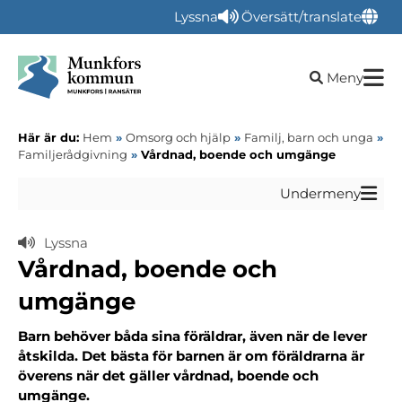
Lyssna
Översätt/translate
Öppna sökru
Meny
Här är du:
Hem
»
Omsorg och hjälp
»
Familj, barn och unga
»
Familjerådgivning
»
Vårdnad, boende och umgänge
Undermeny
Lyssna
Vårdnad, boende och
umgänge
Barn behöver båda sina föräldrar, även när de lever
åtskilda. Det bästa för barnen är om föräldrarna är
överens när det gäller vårdnad, boende och
umgänge.