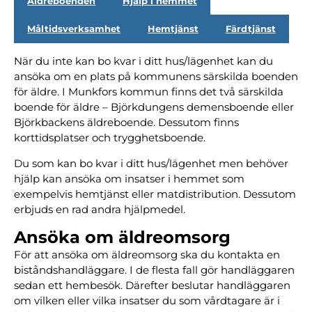
Äldreboenden
Hjälp i hemmet
Måltidsverksamhet
Hemtjänst
Färdtjänst
När du inte kan bo kvar i ditt hus/lägenhet kan du
ansöka om en plats på kommunens särskilda boenden
för äldre. I Munkfors kommun finns det två särskilda
boende för äldre – Björkdungens demensboende eller
Björkbackens äldreboende. Dessutom finns
korttidsplatser och trygghetsboende.
Du som kan bo kvar i ditt hus/lägenhet men behöver
hjälp kan ansöka om insatser i hemmet som
exempelvis hemtjänst eller matdistribution. Dessutom
erbjuds en rad andra hjälpmedel.
Ansöka om äldreomsorg
För att ansöka om äldreomsorg ska du kontakta en
biståndshandläggare. I de flesta fall gör handläggaren
sedan ett hembesök. Därefter beslutar handläggaren
om vilken eller vilka insatser du som vårdtagare är i