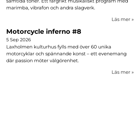
samtida toner. Ett färgrikt musikaliskt program med
marimba, vibrafon och andra slagverk.
Läs mer
»
Motorcycle inferno #8
5 Sep 2026
Laxholmen kulturhus fylls med över 60 unika
motorcyklar och spännande konst – ett evenemang
där passion möter välgörenhet.
Läs mer
»