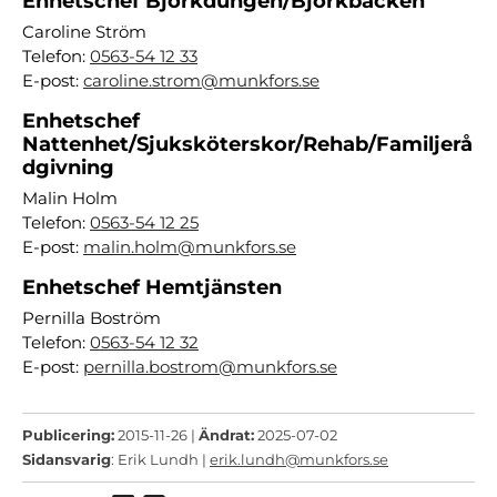
Enhetschef Björkdungen/Björkbacken
Caroline Ström
Telefon:
0563-54 12 33
E-post:
caroline.strom@munkfors.se
Enhetschef
Nattenhet/Sjuksköterskor/Rehab/Familjerå
dgivning
Malin Holm
Telefon:
0563-54 12 25
E-post:
malin.holm@munkfors.se
Enhetschef Hemtjänsten
Pernilla Boström
Telefon:
0563-54 12 32
E-post:
pernilla.bostrom@munkfors.se
Publicering:
2015-11-26 |
Ändrat:
2025-07-02
Sidansvarig
: Erik Lundh |
erik.lundh@munkfors.se