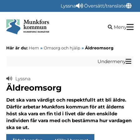
Lyssna
Översätt/translate
Öppna sökru
Meny
Här är du:
Hem
»
Omsorg och hjälp
»
Äldreomsorg
Undermeny
Lyssna
Äldreomsorg
Det ska vara värdigt och respektfullt att bli äldre.
Därför arbetar Munkfors kommun för att ålderns
höst ska vara en fin tid i livet där den enskilde
individen får vara med och bestämma hur vardagen
ska se ut.