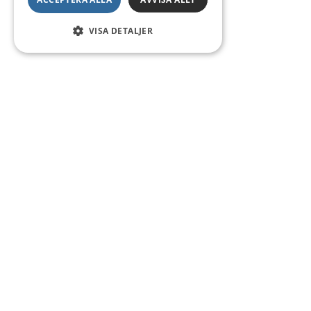
VISA DETALJER
Kontakt
Smedsgatan 16
684 30 Munkfors
Telefon:
0563-54 10 00