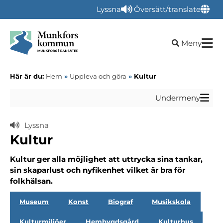
Lyssna
Översätt/translate
Öppna sökru
Meny
Här är du:
Hem
»
Uppleva och göra
»
Kultur
Undermeny
Lyssna
Kultur
Kultur ger alla möjlighet att uttrycka sina tankar,
sin skaparlust och nyfikenhet vilket är bra för
folkhälsan.
Museum
Konst
Biograf
Musikskola
Kulturmiljöer
Hembygdsgård
Kulturhus