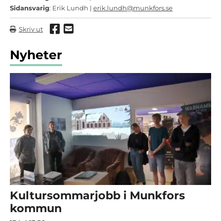
Sidansvarig
: Erik Lundh |
erik.lundh@munkfors.se
Dela via Facebook
Dela via mail
Skriv ut
Nyheter
Kultursommarjobb i Munkfors
kommun