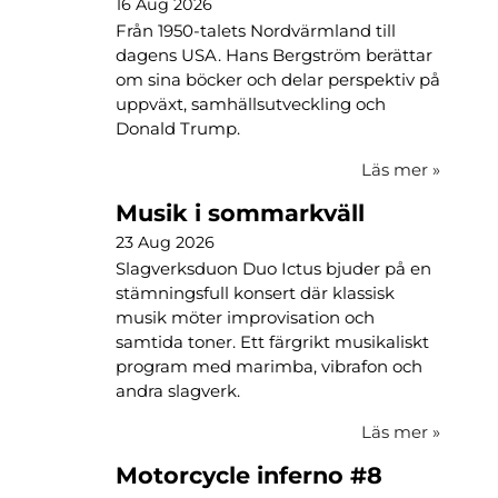
16 Aug 2026
Från 1950-talets Nordvärmland till
dagens USA. Hans Bergström berättar
om sina böcker och delar perspektiv på
uppväxt, samhällsutveckling och
Donald Trump.
Läs mer
»
Musik i sommarkväll
23 Aug 2026
Slagverksduon Duo Ictus bjuder på en
stämningsfull konsert där klassisk
musik möter improvisation och
samtida toner. Ett färgrikt musikaliskt
program med marimba, vibrafon och
andra slagverk.
Läs mer
»
Motorcycle inferno #8