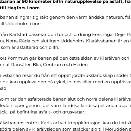
ermeny
sbanan är 90 kilometer bilfri naturupplevelse på asfalt, fr
till Hagfors i norr.
ermeny
sbanan slingrar sig rakt genom den värmländska naturen, frå
ermeny
till Uddeholm i norr.
från Karlstad passerar du i tur och ordning Forshaga, Deje, R
s, Norra Råda och slutligen Uddeholm. Klarälvsbanan är en 
som är asfalterad och bilfri.
ors kommun går banan på den östra sidan av Klarälven och 
nnat Ransäter, Blia, Centrum och Heden.
älvsbanan reser du från ett öppet jordbrukslandskap i söder ti
h du kan uppleva den på cykel, inlines eller med en uppfris
ad.
olm tar den asfalterade banan slut och norra delens Klarälvsl
sleden löper genom det värmländska landskapet ända upp ti
äck, på befintliga asfalt- och grusvägar.
ermeny
rälvsbanans entré i Karlstad vid Kroppkärrssjön, kan du fortsä
södra delen av Klarälvsleden som sträcker sig till Mörudden 
ermeny