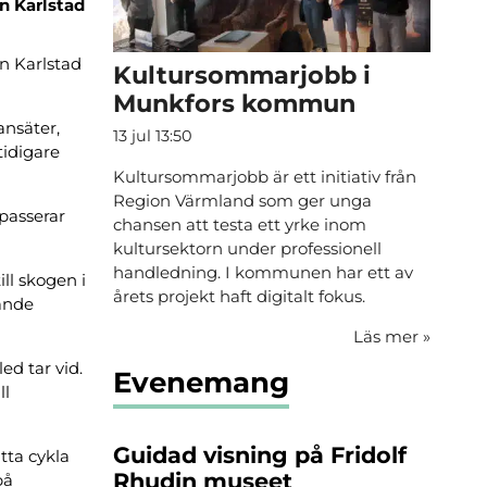
ån Karlstad
n Karlstad
Kultursommarjobb i
Munkfors kommun
ansäter,
13 jul 13:50
tidigare
Kultursommarjobb är ett initiativ från
Region Värmland som ger unga
passerar
chansen att testa ett yrke inom
kultursektorn under professionell
handledning. I kommunen har ett av
ll skogen i
årets projekt haft digitalt fokus.
kande
Läs mer
»
ed tar vid.
Evenemang
ll
Guidad visning på Fridolf
tta cykla
Rhudin museet
på