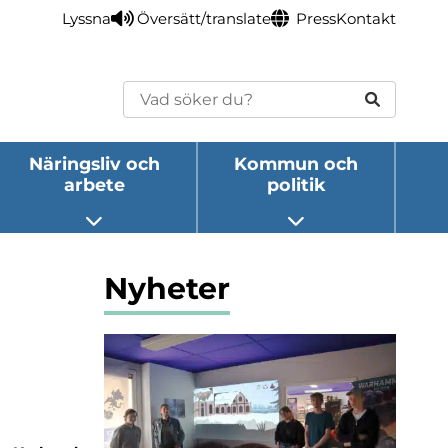
Lyssna
Översätt/translate
Press
Kontakt
Sök
Näringsliv och
Kommun och
arbete
politik
eny
Öppna undermeny
Öppna undermeny
Nyheter