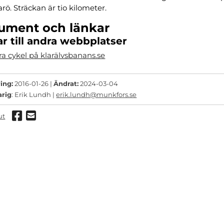
. Sträckan är tio kilometer.
ument och länkar
r till andra webbplatser
ra cykel på klarälvsbanans.se
ing:
2016-01-26 |
Ändrat:
2024-03-04
arig
: Erik Lundh |
erik.lundh@munkfors.se
Dela via Facebook
Dela via mail
ut