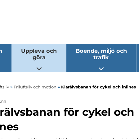
h
Uppleva och
Boende, miljö och
göra
trafik
 undermeny
Öppna undermeny
Öppna underm
tsliv
»
Friluftsliv och motion
»
Klarälvsbanan för cykel och inlines
sna
ermeny
rälvsbanan för cykel och
ines
ermeny