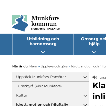
Utbildning och
Omsorg oc
barnomsorg
hjälp
Öppna undermeny
Öppna
Här är du:
Hem
»
Uppleva och göra
»
Idrott, motion och friluf
Upptäck Munkfors-Ransäter
Lys
Öppna und
Kla
Turistbyrå (Visit Munkfors)
inl
Kultur
Öppna und
Idrott, motion och friluftsliv