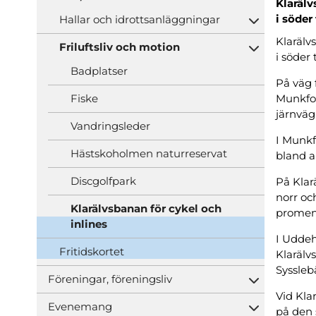
Öppna und
Klarälv
i söder 
Hallar och idrottsanläggningar
Öppna und
Klarälv
Friluftsliv och motion
Öppna und
i söder 
Badplatser
På väg 
Fiske
Munkfor
järnväg 
Vandringsleder
I Munkf
Hästskoholmen naturreservat
bland a
Discgolfpark
På Klar
norr oc
Klarälvsbanan för cykel och
promen
inlines
I Uddeh
Fritidskortet
Klarälv
Syssleb
Föreningar, föreningsliv
Öppna und
Vid Kla
Evenemang
på den 
Öppna und