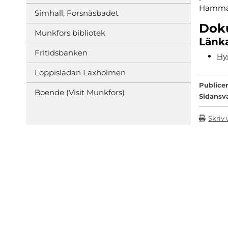
Hammarö
Simhall, Forsnäsbadet
Dok
Munkfors bibliotek
Länka
Fritidsbanken
Hy
Loppisladan Laxholmen
Publicer
Boende (Visit Munkfors)
Sidansv
Skriv 