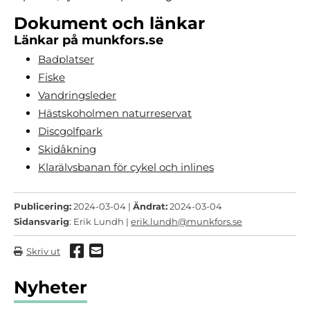
Dokument och länkar
Länkar på munkfors.se
Badplatser
Fiske
Vandringsleder
Hästskoholmen naturreservat
Discgolfpark
Skidåkning
Klarälvsbanan för cykel och inlines
Publicering:
2024-03-04 |
Ändrat:
2024-03-04
Sidansvarig
: Erik Lundh |
erik.lundh@munkfors.se
Dela via Facebook
Dela via mail
Skriv ut
Nyheter