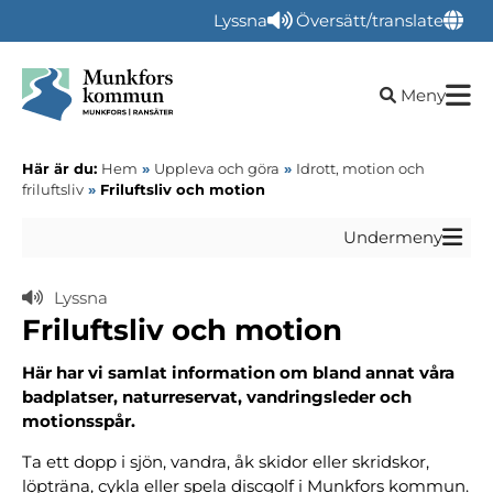
Lyssna
Översätt/translate
Öppna sökru
Meny
Här är du:
Hem
»
Uppleva och göra
»
Idrott, motion och
friluftsliv
»
Friluftsliv och motion
Undermeny
Lyssna
Friluftsliv och motion
Här har vi samlat information om bland annat våra
badplatser, naturreservat, vandringsleder och
motionsspår.
Ta ett dopp i sjön, vandra, åk skidor eller skridskor,
löpträna, cykla eller spela discgolf i Munkfors kommun.