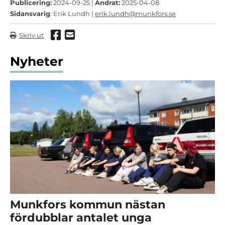
Publicering:
2024-09-25 |
Ändrat:
2025-04-08
Sidansvarig
: Erik Lundh |
erik.lundh@munkfors.se
Dela via Facebook
Dela via mail
Skriv ut
Nyheter
Munkfors kommun nästan
fördubblar antalet unga