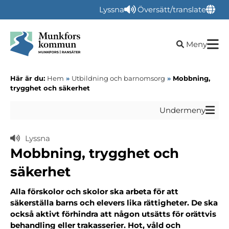
Lyssna
Översätt/translate
Öppna sökru
Meny
Här är du:
Hem
»
Utbildning och barnomsorg
»
Mobbning,
trygghet och säkerhet
Undermeny
Lyssna
Mobbning, trygghet och
säkerhet
Alla förskolor och skolor ska arbeta för att
säkerställa barns och elevers lika rättigheter. De ska
också aktivt förhindra att någon utsätts för orättvis
behandling eller trakasserier. Hot, våld och