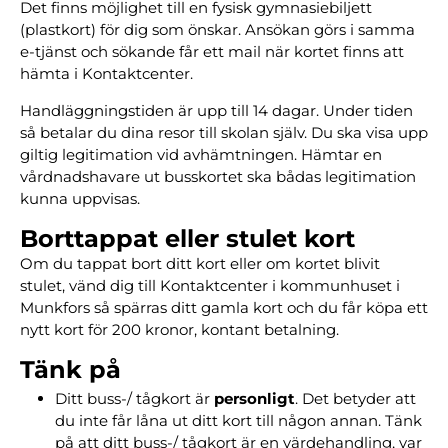
Det finns möjlighet till en fysisk gymnasiebiljett
(plastkort) för dig som önskar. Ansökan görs i samma
e-tjänst och sökande får ett mail när kortet finns att
hämta i Kontaktcenter.
Handläggningstiden är upp till 14 dagar. Under tiden
så betalar du dina resor till skolan själv. Du ska visa upp
giltig legitimation vid avhämtningen. Hämtar en
vårdnadshavare ut busskortet ska bådas legitimation
kunna uppvisas.
Borttappat eller stulet kort
Om du tappat bort ditt kort eller om kortet blivit
stulet, vänd dig till Kontaktcenter i kommunhuset i
Munkfors så spärras ditt gamla kort och du får köpa ett
nytt kort för 200 kronor, kontant betalning.
Tänk på
Ditt buss-/ tågkort är
personligt
. Det betyder att
du inte får låna ut ditt kort till någon annan. Tänk
på att ditt buss-/ tågkort är en värdehandling, var