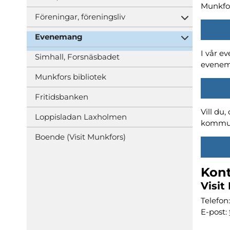
Öppna und
Munkfo
Föreningar, föreningsliv
Öppna und
Evenemang
Öppna und
I vår e
Simhall, Forsnäsbadet
evenem
Munkfors bibliotek
Fritidsbanken
Vill du,
Loppisladan Laxholmen
kommun
Boende (Visit Munkfors)
Kon
Visit
Telefon
E-post: