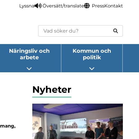
Lyssna
Översätt/translate
Press
Kontakt
Sök
Näringsliv och
Kommun och
arbete
politik
eny
Öppna undermeny
Öppna undermeny
Nyheter
emang,