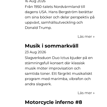
16 Aug 2026
Från 1950-talets Nordvärmland till
dagens USA. Hans Bergström berättar
om sina böcker och delar perspektiv på
uppväxt, samhällsutveckling och
Donald Trump.
Läs mer
»
Musik i sommarkväll
23 Aug 2026
Slagverksduon Duo Ictus bjuder på en
stämningsfull konsert där klassisk
musik möter improvisation och
samtida toner. Ett färgrikt musikaliskt
program med marimba, vibrafon och
andra slagverk.
Läs mer
»
Motorcycle inferno #8