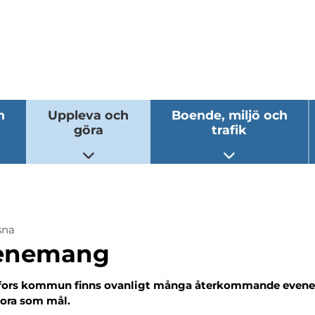
h
Uppleva och
Boende, miljö och
göra
trafik
 undermeny
Öppna undermeny
Öppna underm
sna
ermeny
enemang
fors kommun finns ovanligt många återkommande even
ermeny
tora som mål.