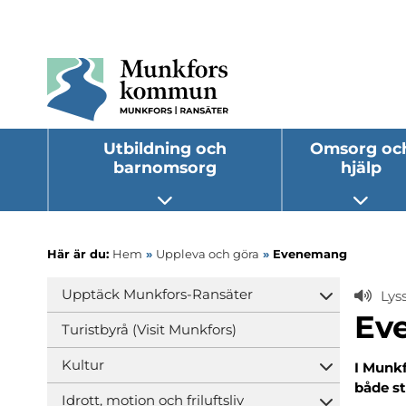
Utbildning och
Omsorg oc
barnomsorg
hjälp
Öppna undermeny
Öppna
Här är du:
Hem
»
Uppleva och göra
»
Evenemang
Upptäck Munkfors-Ransäter
Lys
Öppna und
Ev
Turistbyrå (Visit Munkfors)
Kultur
I Munk
Öppna und
både s
Idrott, motion och friluftsliv