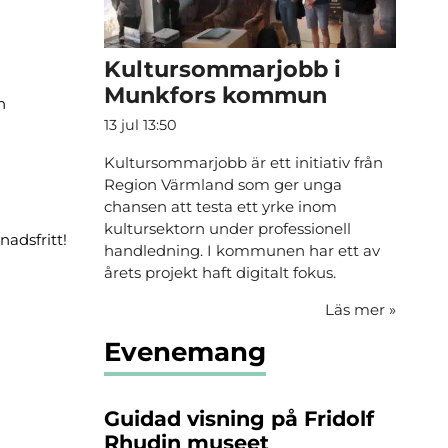
Kultursommarjobb i
Munkfors kommun
h
13 jul 13:50
Kultursommarjobb är ett initiativ från
Region Värmland som ger unga
chansen att testa ett yrke inom
s
kultursektorn under professionell
adsfritt!
handledning. I kommunen har ett av
årets projekt haft digitalt fokus.
Läs mer
»
Evenemang
Guidad visning på Fridolf
Rhudin museet