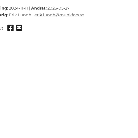
ing:
2024-11-11 |
Ändrat:
2026-05-27
arig
: Erik Lundh |
erik.lundh@munkfors.se
Dela via Facebook
Dela via mail
ut