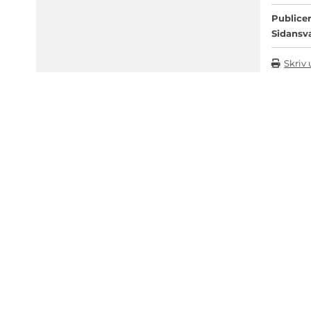
Publicer
Sidansv
Skriv 