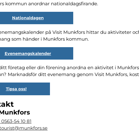
ermeny
rs kommun anordnar nationaldagsfirande.
ermeny
Nationaldagen
ermeny
venemangskalender på Visit Munkfors hittar du aktiviteter oc
ang som händer i Munkfors kommun.
Evenemangskalender
 ditt företag eller din förening anordna en aktivitet i Munkfor
? Marknadsför ditt evenemang genom Visit Munkfors, kostn
Tipsa oss!
takt
 Munkfors
:
0563-54 10 81
tourist@munkfors.se