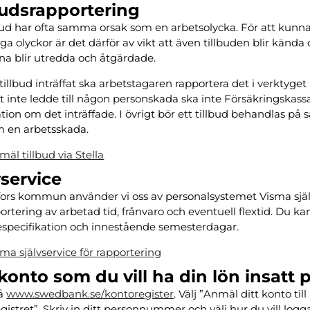
ermeny
budsrapportering
lbud har ofta samma orsak som en arbetsolycka. För att kunn
ermeny
ga olyckor är det därför av vikt att även tillbuden blir kända 
ermeny
na blir utredda och åtgärdade.
ermeny
 tillbud inträffat ska arbetstagaren rapportera det i verktyget
et inte ledde till någon personskada ska inte Försäkringskass
ermeny
tion om det inträffade. I övrigt bör ett tillbud behandlas p
m en arbetsskada.
äl tillbud via Stella
ermeny
vservice
ermeny
ors kommun använder vi oss av personalsystemet Visma själ
portering av arbetad tid, frånvaro och eventuell flextid. Du ka
ermeny
especifikation och innestående semesterdagar.
sma självservice för rapportering
 konto som du vill ha din lön insatt 
på
www.swedbank.se/kontoregister
. Välj ”Anmäl ditt konto till
istret”. Skriv in ditt personnummer och välj hur du vill logga 