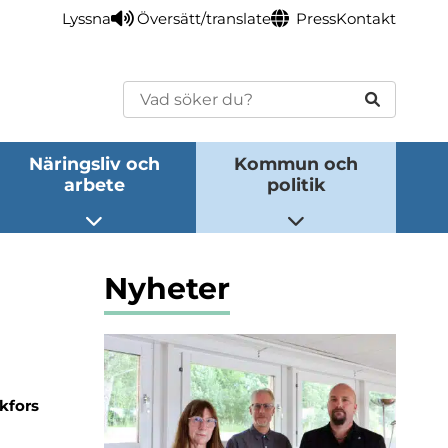
Lyssna
Översätt/translate
Press
Kontakt
Sök
Näringsliv och
Kommun och
arbete
politik
eny
Öppna undermeny
Öppna undermeny
Nyheter
nkfors