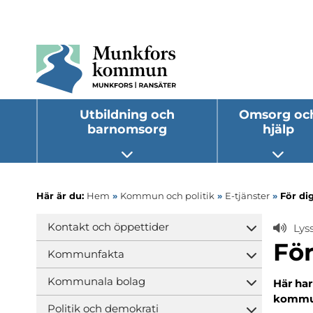
Utbildning och
Omsorg oc
barnomsorg
hjälp
Öppna undermeny
Öppna
Här är du:
Hem
»
Kommun och politik
»
E-tjänster
»
För di
Kontakt och öppettider
Lys
Öppna und
Fö
Kommunfakta
Öppna und
Kommunala bolag
Här har
Öppna und
kommu
Politik och demokrati