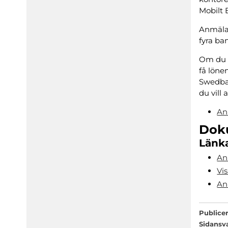
Mobilt 
Anmälan
fyra ba
Om du 
få löne
Swedba
du vill 
An
Dok
Länka
Anm
Vi
An
Publicer
Sidansv