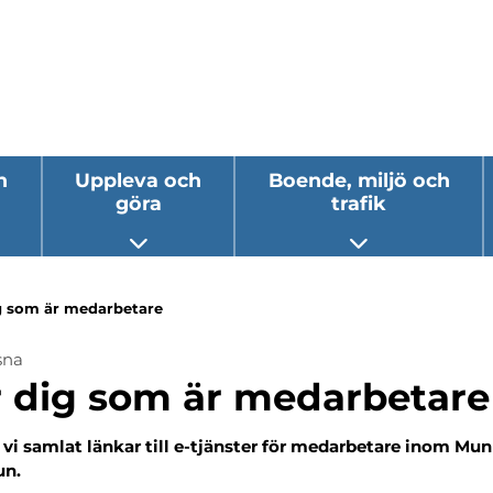
h
Uppleva och
Boende, miljö och
göra
trafik
 undermeny
Öppna undermeny
Öppna underm
g som är medarbetare
sna
ermeny
r dig som är medarbetare
ermeny
 vi samlat länkar till e-tjänster för medarbetare inom Mu
ermeny
n.