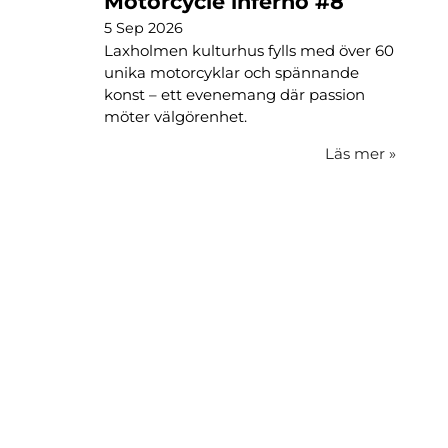
Motorcycle inferno #8
5 Sep 2026
Laxholmen kulturhus fylls med över 60
unika motorcyklar och spännande
konst – ett evenemang där passion
möter välgörenhet.
Läs mer
»