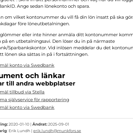
BankID. Ange sedan lönekonto och spara.
 om vilket kontonummer du vill få din lön insatt på ska gör
nkdagar före löneutbetalningen.
glömmer eller inte hinner anmäla ditt kontonummer komm
n på en utbetalningsavi. Den löser du in på närmaste
nk/Sparbankskontor. Vid inlösen meddelar du det konton
att lönen ska sättas in på i fortsättningen.
mäl konto via Swedbank
ument och länkar
r till andra webbplatser
äl tillbud via Stella
sma självservice för rapportering
mäl konto via Swedbank
ing:
2020-01-10 |
Ändrat:
2025-09-01
arig
: Erik Lundh |
erik.lundh@munkfors.se