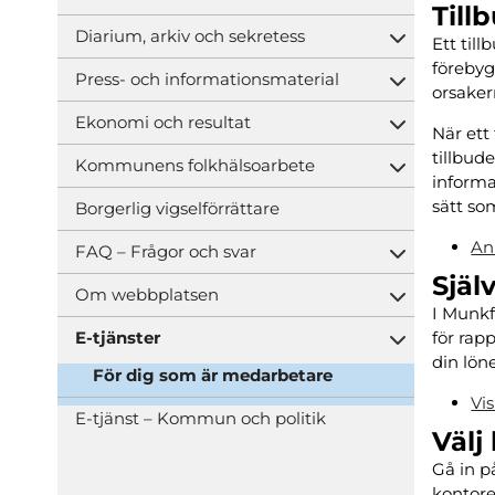
Öppna und
Till
Diarium, arkiv och sekretess
Ett til
Öppna und
förebyg
Press- och informationsmaterial
Öppna und
orsaker
Ekonomi och resultat
Öppna und
När ett
tillbud
Kommunens folkhälsoarbete
Öppna und
informa
sätt so
Borgerlig vigselförrättare
Anm
FAQ – Frågor och svar
Öppna und
Själ
Om webbplatsen
Öppna und
I Munkf
E-tjänster
för rap
Öppna und
din lön
För dig som är medarbetare
Vi
E-tjänst – Kommun och politik
Välj
Gå in 
kontoreg