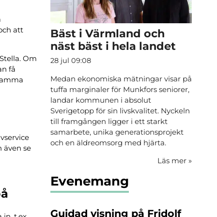
a
och att
Bäst i Värmland och
näst bäst i hela landet
 Stella. Om
28 jul 09:08
an få
Medan ekonomiska mätningar visar på
å samma
tuffa marginaler för Munkfors seniorer,
landar kommunen i absolut
Sverigetopp för sin livskvalitet. Nyckeln
till framgången ligger i ett starkt
samarbete, unika generationsprojekt
vservice
och en äldreomsorg med hjärta.
n även se
Läs mer
»
Evenemang
på
Guidad visning på Fridolf
in, t.ex.