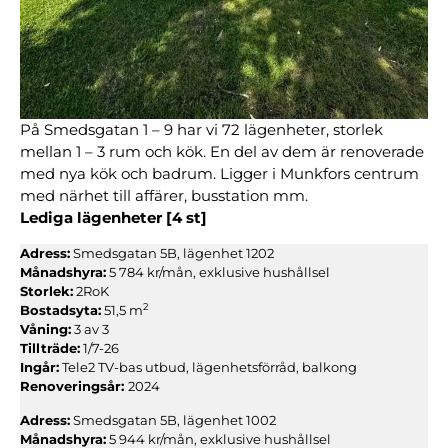
På Smedsgatan 1 – 9 har vi 72 lägenheter, storlek
mellan 1 – 3 rum och kök. En del av dem är renoverade
med nya kök och badrum. Ligger i Munkfors centrum
med närhet till affärer, busstation mm.
Lediga lägenheter
[4 st]
Adress:
Smedsgatan 5B, lägenhet 1202
Månadshyra:
5 784 kr/mån, exklusive hushållsel
Storlek:
2RoK
2
Bostadsyta:
51,5 m
Våning:
3 av 3
Tillträde:
1/7-26
Ingår:
Tele2 TV-bas utbud, lägenhetsförråd, balkong
Renoveringsår:
2024
Adress:
Smedsgatan 5B, lägenhet 1002
Månadshyra:
5 944 kr/mån, exklusive hushållsel