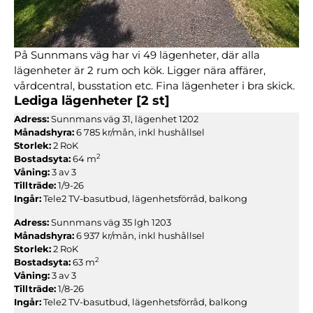
På Sunnmans väg har vi 49 lägenheter, där alla
lägenheter är 2 rum och kök. Ligger nära affärer,
vårdcentral, busstation etc. Fina lägenheter i bra skick.
Lediga lägenheter
[2 st]
Adress:
Sunnmans väg 31, lägenhet 1202
Månadshyra:
6 785 kr/mån, inkl hushållsel
Storlek:
2 RoK
2
Bostadsyta:
64 m
Våning:
3 av 3
Tillträde:
1/9-26
Ingår:
Tele2 TV-basutbud, lägenhetsförråd, balkong
Adress:
Sunnmans väg 35 lgh 1203
Månadshyra:
6 937 kr/mån, inkl hushållsel
Storlek:
2 RoK
2
Bostadsyta:
63 m
Våning:
3 av 3
Tillträde:
1/8-26
Ingår:
Tele2 TV-basutbud, lägenhetsförråd, balkong