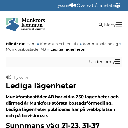
Lyssna
Översätt/translate
Öppna sökru
Meny
Här är du:
Hem
»
Kommun och politik
»
Kommunala bolag
»
Munkforsbostäder AB
»
Lediga lägenheter
Undermeny
Lyssna
Lediga lägenheter
Munkforsbostäder AB har cirka 250 lägenheter och
därmed är Munkfors största bostadsförmedling.
Lediga lägenheter publiceras här på webbplatsen
och på bovision.se.
Sunnmans väg 21-23, 31-37