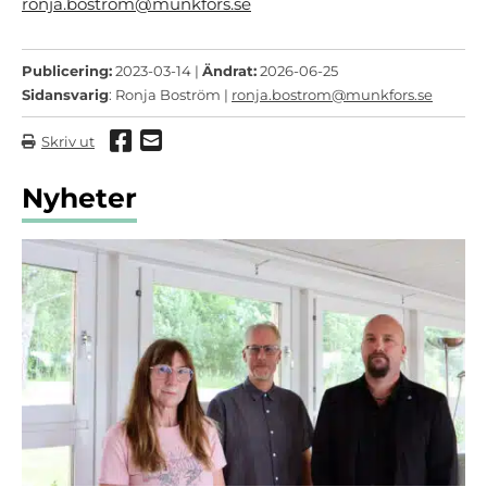
ronja.bostrom@munkfors.se
Publicering:
2023-03-14 |
Ändrat:
2026-06-25
Sidansvarig
: Ronja Boström |
ronja.bostrom@munkfors.se
Dela via Facebook
Dela via mail
Skriv ut
Nyheter