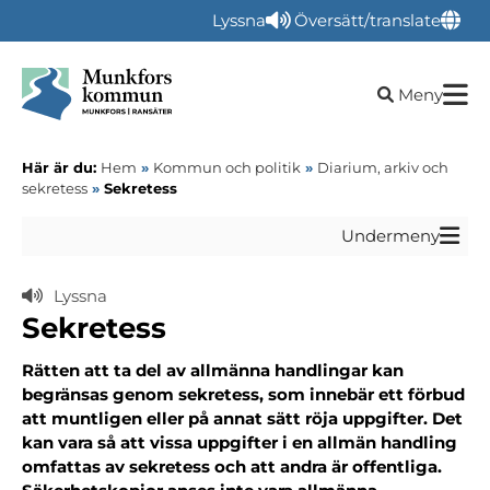
Lyssna
Översätt/translate
Öppna sökru
Meny
Här är du:
Hem
»
Kommun och politik
»
Diarium, arkiv och
sekretess
»
Sekretess
Undermeny
Lyssna
Sekretess
Rätten att ta del av allmänna handlingar kan
begränsas genom sekretess, som innebär ett förbud
att muntligen eller på annat sätt röja uppgifter. Det
kan vara så att vissa uppgifter i en allmän handling
omfattas av sekretess och att andra är offentliga.