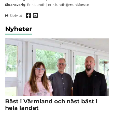
Sidansvarig
: Erik Lundh |
erik.lundh@munkfors.se
Dela via Facebook
Dela via mail
Skriv ut
Nyheter
Bäst i Värmland och näst bäst i
hela landet