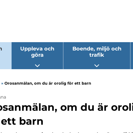
h
Uppleva och
Boende, miljö och
göra
trafik
 undermeny
Öppna undermeny
Öppna underm
»
Orosanmälan, om du är orolig för ett barn
sna
ermeny
osanmälan, om du är orol
ermeny
 ett barn
ermeny