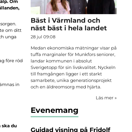
jälp. Om
ållanden,
Bäst i Värmland och
msorgen.
näst bäst i hela landet
te om ditt
och unga
28 jul 09:08
Medan ekonomiska mätningar visar på
tuffa marginaler för Munkfors seniorer,
ag före röd
landar kommunen i absolut
Sverigetopp för sin livskvalitet. Nyckeln
till framgången ligger i ett starkt
samarbete, unika generationsprojekt
lämnas in
och en äldreomsorg med hjärta.
Läs mer
»
Evenemang
å ska du
Guidad visning på Fridolf