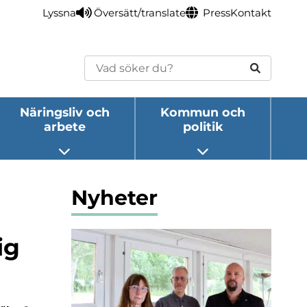
Lyssna
Översätt/translate
Press
Kontakt
Sök
Näringsliv och
Kommun och
arbete
politik
eny
Öppna undermeny
Öppna undermeny
Nyheter
ig