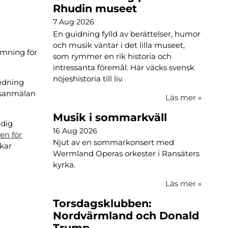
Rhudin museet
7 Aug 2026
En guidning fylld av berättelser, humor
och musik väntar i det lilla museet,
ömning för
som rymmer en rik historia och
intressanta föremål. Här väcks svensk
nöjeshistoria till liv.
redning
rosanmälan
Läs mer
»
Musik i sommarkväll
 dig
16 Aug 2026
en för
Njut av en sommarkonsert med
skar
Wermland Operas orkester i Ransäters
kyrka.
Läs mer
»
Torsdagsklubben:
Nordvärmland och Donald
Trump