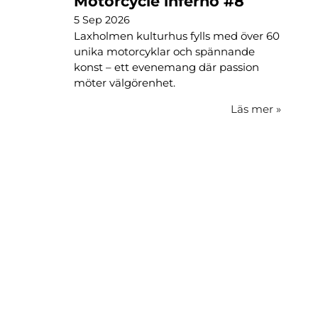
Motorcycle inferno #8
5 Sep 2026
Laxholmen kulturhus fylls med över 60
unika motorcyklar och spännande
konst – ett evenemang där passion
möter välgörenhet.
Läs mer
»