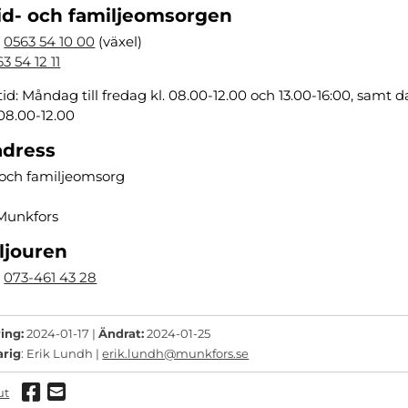
id- och familjeomsorgen
:
0563 54 10 00
(växel)
3 54 12 11
tid: Måndag till fredag kl. 08.00-12.00 och 13.00-16:00, samt d
 08.00-12.00
adress
 och familjeomsorg
Munkfors
ljouren
:
073-461 43 28
ing:
2024-01-17 |
Ändrat:
2024-01-25
arig
: Erik Lundh |
erik.lundh@munkfors.se
Dela via Facebook
Dela via mail
ut