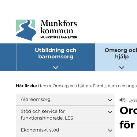
Utbildning och
Omsorg oc
barnomsorg
hjälp
Öppna undermeny
Öppna
Här är du:
Hem
»
Omsorg och hjälp
»
Familj, barn och unga
Äldreomsorg
Lys
Öppna und
Or
Stöd och service för
Öppna und
funktionshindrade, LSS
för
Ekonomiskt stöd
Öppna und