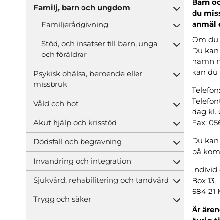
Barn oc
Familj, barn och ungdom
Öppna und
du miss
anmäl d
Familjerådgivning
Öppna und
Om du v
Stöd, och insatser till barn, unga
Öppna und
Du kan 
och föräldrar
namn nä
kan du 
Psykisk ohälsa, beroende eller
Öppna und
missbruk
Telefon
Telefon
Våld och hot
Öppna und
dag kl.
Akut hjälp och krisstöd
Fax:
056
Öppna und
Du kan 
Dödsfall och begravning
Öppna und
på komm
Invandring och integration
Öppna und
Individ
Sjukvård, rehabilitering och tandvård
Box 13,
Öppna und
684 21 
Trygg och säker
Öppna und
Är ären