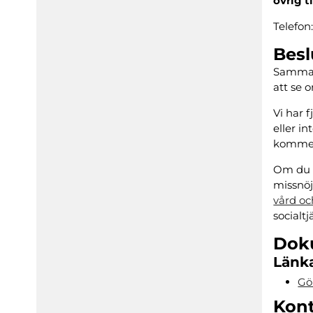
övrig t
Telefon
Besl
Samma 
att se 
Vi har 
eller i
kommer 
Om du i
missnöj
vård oc
socialt
Dok
Länka
Gö
Kon