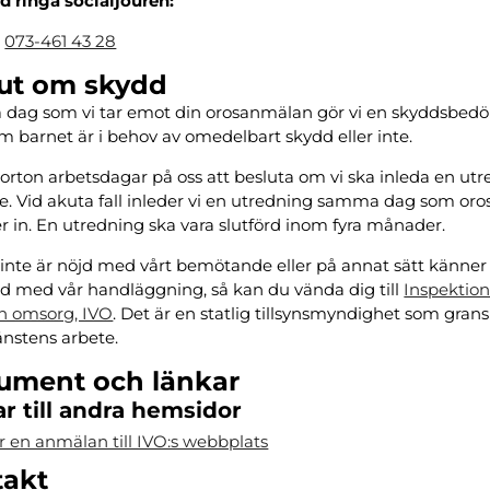
id ringa socialjouren:
:
073-461 43 28
ut om skydd
dag som vi tar emot din orosanmälan gör vi en skyddsbed
om barnet är i behov av omedelbart skydd eller inte.
fjorton arbetsdagar på oss att besluta om vi ska inleda en ut
nte. Vid akuta fall inleder vi en utredning samma dag som o
in. En utredning ska vara slutförd inom fyra månader.
nte är nöjd med vårt bemötande eller på annat sätt känner
d med vår handläggning, så kan du vända dig till
Inspektion
h omsorg, IVO
. Det är en statlig tillsynsmyndighet som gran
jänstens arbete.
ument och länkar
r till andra hemsidor
r en anmälan till IVO:s webbplats
takt