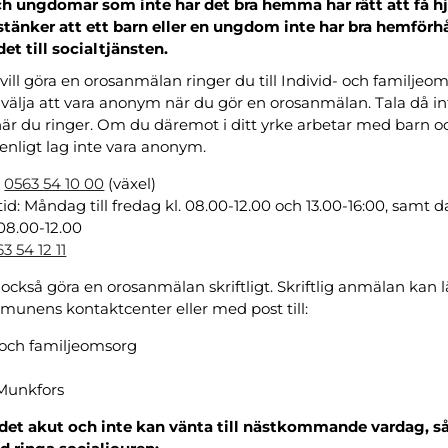
h ungdomar som inte har det bra hemma har rätt att få h
ermeny
tänker att ett barn eller en ungdom inte har bra hemförh
et till socialtjänsten.
ermeny
ill göra en orosanmälan ringer du till Individ- och familjeo
ermeny
välja att vara anonym när du gör en orosanmälan. Tala då in
r du ringer. Om du däremot i ditt yrke arbetar med barn 
enligt lag inte vara anonym.
ermeny
:
0563 54 10 00
(växel)
tid: Måndag till fredag kl. 08.00-12.00 och 13.00-16:00, samt d
ermeny
 08.00-12.00
3 54 12 11
ermeny
också göra en orosanmälan skriftligt. Skriftlig anmälan kan 
ermeny
unens kontaktcenter eller med post till:
ermeny
 och familjeomsorg
ermeny
Munkfors
ermeny
det akut och inte kan vänta till nästkommande vardag, s