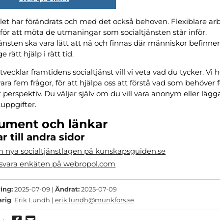
et har förändrats och med det också behoven. Flexiblare arb
för att möta de utmaningar som socialtjänsten står inför.
jänsten ska vara lätt att nå och finnas där människor befinner s
 rätt hjälp i rätt tid.
tvecklar framtidens socialtjänst vill vi veta vad du tycker. Vi
vara fem frågor, för att hjälpa oss att förstå vad som behöver 
t perspektiv. Du väljer själv om du vill vara anonym eller lägga
uppgifter.
ument och länkar
r till andra sidor
 nya socialtjänstlagen på kunskapsguiden.se
svara enkäten på webropol.com
ing:
2025-07-09 |
Ändrat:
2025-07-09
arig
: Erik Lundh |
erik.lundh@munkfors.se