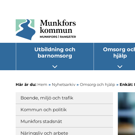
Utbildning och
Omsorg oc
barnomsorg
hjälp
Öppna undermeny
Öppna
Här är du:
Hem
»
Nyhetsarkiv
»
Omsorg och hjälp
»
Enkät: 
Boende, miljö och trafik
Kommun och politik
Munkfors stadsnät
Näringsliv och arbete