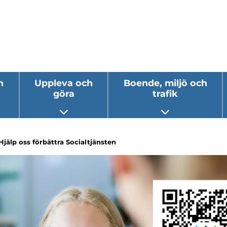
h
Uppleva och
Boende, miljö och
göra
trafik
 undermeny
Öppna undermeny
Öppna underm
Hjälp oss förbättra Socialtjänsten