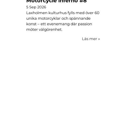
Motorcycle inferno #8
5 Sep 2026
Laxholmen kulturhus fylls med över 60
unika motorcyklar och spännande
konst – ett evenemang där passion
möter välgörenhet.
Läs mer
»