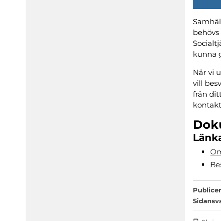
Samhäll
behövs 
Socialt
kunna ge
När vi u
vill bes
från dit
kontakt
Dok
Länka
Om
Be
Publicer
Sidansv