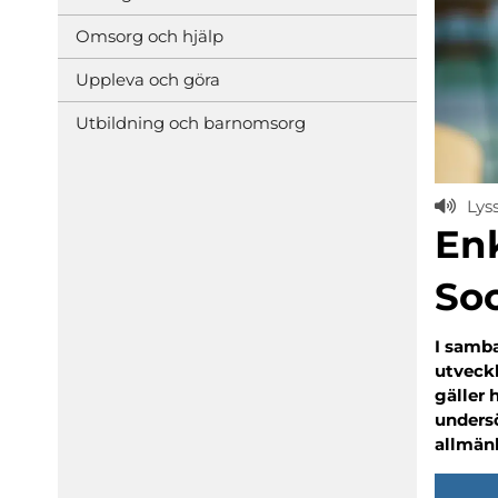
Omsorg och hjälp
Uppleva och göra
Utbildning och barnomsorg
Lys
Enk
Soc
I samba
utveckl
gäller 
undersö
allmän