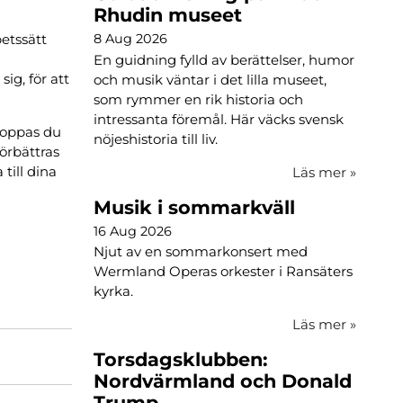
Rhudin museet
etssätt
8 Aug 2026
En guidning fylld av berättelser, humor
ig, för att
och musik väntar i det lilla museet,
som rymmer en rik historia och
intressanta föremål. Här väcks svensk
 hoppas du
nöjeshistoria till liv.
förbättras
 till dina
Läs mer
»
Musik i sommarkväll
16 Aug 2026
Njut av en sommarkonsert med
Wermland Operas orkester i Ransäters
kyrka.
Läs mer
»
Torsdagsklubben:
Nordvärmland och Donald
Trump