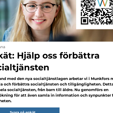
sna
ät: Hjälp oss förbättra
ialtjänsten
nd med den nya socialtjänstlagen arbetar vi i Munkfors 
a och förbättra socialtjänsten och tillgängligheten. Dett
hela socialtjänsten, från barn till äldre. Nu genomförs en
kning för att även samla in information och synpunkter 
heten.
Svara på enkät