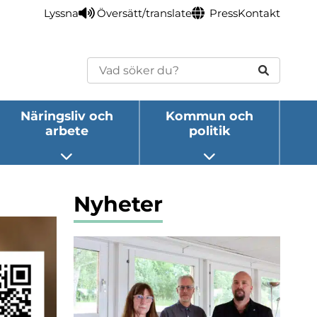
Lyssna
Översätt/translate
Press
Kontakt
Sök
Näringsliv och
Kommun och
arbete
politik
eny
Öppna undermeny
Öppna undermeny
Nyheter