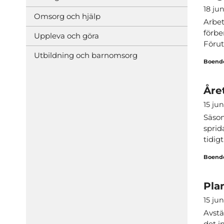
18 ju
Omsorg och hjälp
Arbet
förbe
Uppleva och göra
Förut
Utbildning och barnomsorg
Boende
Åre
15 jun
Säson
sprid
tidigt 
Boende
Pla
15 jun
Avstä
det i