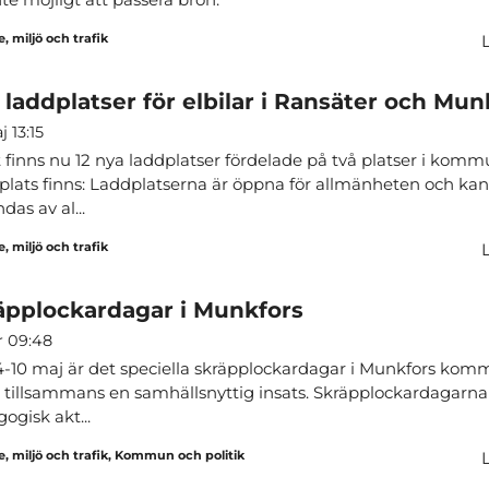
, miljö och trafik
 laddplatser för elbilar i Ransäter och Mun
 13:15
t finns nu 12 nya laddplatser fördelade på två platser i kom
 plats finns: Laddplatserna är öppna för allmänheten och ka
das av al...
, miljö och trafik
äpplockardagar i Munkfors
r 09:48
-10 maj är det speciella skräpplockardagar i Munkfors kom
i tillsammans en samhällsnyttig insats. Skräpplockardagarna
ogisk akt...
, miljö och trafik, Kommun och politik