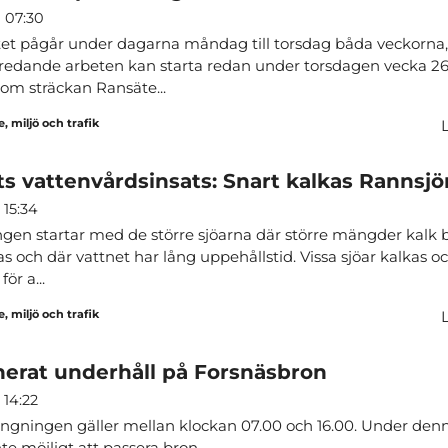
n 07:30
et pågår under dagarna måndag till torsdag båda veckorna
redande arbeten kan starta redan under torsdagen vecka 26
om sträckan Ransäte...
, miljö och trafik
ts vattenvårdsinsats: Snart kalkas Rannsjö
 15:34
gen startar med de större sjöarna där större mängder kalk
as och där vattnet har lång uppehållstid. Vissa sjöar kalkas o
för a...
, miljö och trafik
nerat underhåll på Forsnäsbron
 14:22
ngningen gäller mellan klockan 07.00 och 16.00. Under denn
nte möjligt att passera bron.