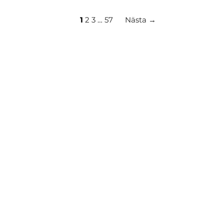
1
2
3
…
57
Nästa →