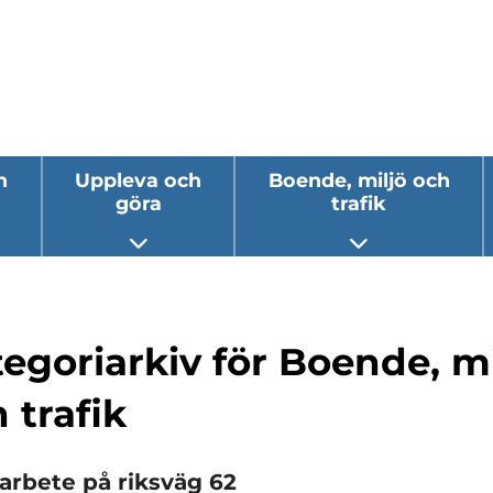
h
Uppleva och
Boende, miljö och
göra
trafik
 undermeny
Öppna undermeny
Öppna underm
egoriarkiv för Boende, mi
 trafik
arbete på riksväg 62