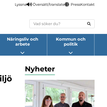
Lyssna
Översätt/translate
Press
Kontakt
Sök
Näringsliv och
Kommun och
arbete
politik
eny
Öppna undermeny
Öppna undermeny
Nyheter
ljö