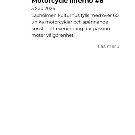
Motorcycle inferno #8
5 Sep 2026
Laxholmen kulturhus fylls med över 60
unika motorcyklar och spännande
konst – ett evenemang där passion
möter välgörenhet.
Läs mer
»