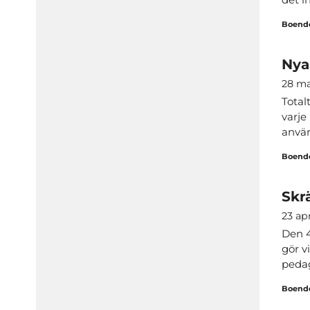
Boende
Nya
28 maj
Total
varje
använ
Boende
Skr
23 ap
Den 4
gör v
pedag
Boende