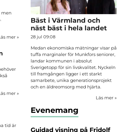
, men
Bäst i Värmland och
.
näst bäst i hela landet
Läs mer
»
28 jul 09:08
Medan ekonomiska mätningar visar på
n
tuffa marginaler för Munkfors seniorer,
landar kommunen i absolut
Sverigetopp för sin livskvalitet. Nyckeln
 behöver
till framgången ligger i ett starkt
ckså
samarbete, unika generationsprojekt
och en äldreomsorg med hjärta.
Läs mer
»
Läs mer
»
Evenemang
a tid är
Guidad visning på Fridolf