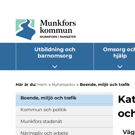
Utbildning och
Omsorg oc
barnomsorg
hjälp
Öppna undermeny
Öppna
Här är du:
Hem
»
Nyhetsarkiv
»
Boende, miljö och trafik
Kat
Boende, miljö och trafik
Kommun och politik
och
Munkfors stadsnät
Väg
Näringsliv och arbete