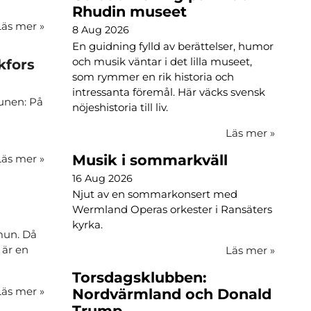
Rhudin museet
Läs mer
»
8 Aug 2026
En guidning fylld av berättelser, humor
och musik väntar i det lilla museet,
kfors
som rymmer en rik historia och
intressanta föremål. Här väcks svensk
munen: På
nöjeshistoria till liv.
n
Läs mer
»
Musik i sommarkväll
Läs mer
»
16 Aug 2026
Njut av en sommarkonsert med
Wermland Operas orkester i Ransäters
kyrka.
mun. Då
 är en
Läs mer
»
Torsdagsklubben:
Läs mer
»
Nordvärmland och Donald
Trump