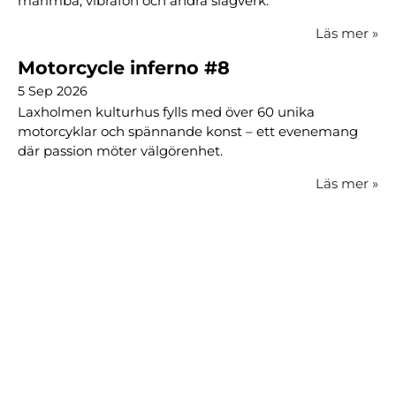
marimba, vibrafon och andra slagverk.
Läs mer
»
Motorcycle inferno #8
5 Sep 2026
Laxholmen kulturhus fylls med över 60 unika
motorcyklar och spännande konst – ett evenemang
där passion möter välgörenhet.
Läs mer
»