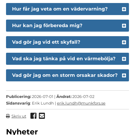
Hur får jag veta om en vädervarning?
Hur kan jag förbereda mig?
Vad gör jag vid ett skyfall?
Vad ska jag tänka på vid en värmebölja?
Vad gör jag om en storm orsakar skador?
Publicering:
2026-07-01 |
Ändrat:
2026-07-02
Sidansvarig
: Erik Lundh |
erik.lundh@munkfors.se
Dela via Facebook
Dela via mail
Skriv ut
Nyheter