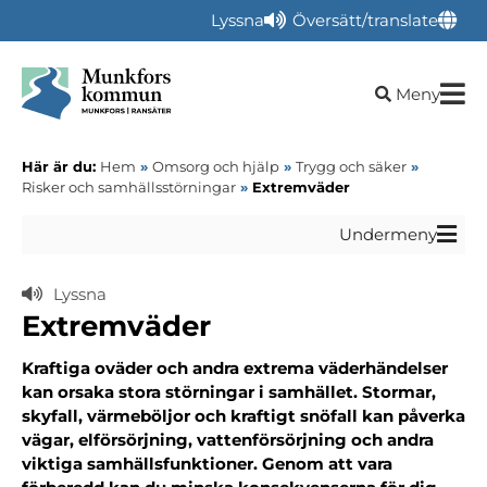
Lyssna
Översätt/translate
Öppna sökru
Meny
Här är du:
Hem
»
Omsorg och hjälp
»
Trygg och säker
»
Risker och samhällsstörningar
»
Extremväder
Undermeny
Lyssna
Extremväder
Kraftiga oväder och andra extrema väderhändelser
kan orsaka stora störningar i samhället. Stormar,
skyfall, värmeböljor och kraftigt snöfall kan påverka
vägar, elförsörjning, vattenförsörjning och andra
viktiga samhällsfunktioner. Genom att vara