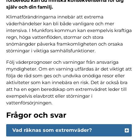
förberedd kan du minska konsekvenserna för dig
själv och din familj.
Klimatförändringarna innebär att extrema
väderhändelser kan bli både vanligare och mer
intensiva. I Munkfors kommun kan exempelvis kraftiga
regn, höga vattenflöden, stormar och stora
snömängder påverka framkomligheten och orsaka
störningar i viktiga samhällsfunktioner.
Följ väderprognoser och varningar från ansvariga
myndigheter. Om en varning utfärdas är det viktigt att
följa de råd som ges och undvika onödiga resor eller
aktiviteter som kan innebära en risk. Det är också bra
att ha en egen beredskap om extremvädret leder till
exempelvis elavbrott eller störningar i
vattenförsörjningen.
Frågor och svar
Vad räknas som extremväder?