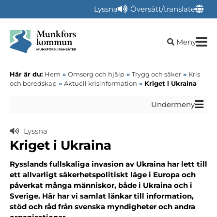
Lyssna
Översätt/translate
Öppna sökru
Meny
Här är du:
Hem
»
Omsorg och hjälp
»
Trygg och säker
»
Kris
och beredskap
»
Aktuell krisinformation
»
Kriget i Ukraina
Undermeny
Lyssna
Kriget i Ukraina
Rysslands fullskaliga invasion av Ukraina har lett till
ett allvarligt säkerhetspolitiskt läge i Europa och
påverkat många människor, både i Ukraina och i
Sverige. Här har vi samlat länkar till information,
stöd och råd från svenska myndigheter och andra