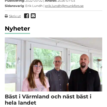
Publicering:
2022-03-02 |
Ändrat:
2026-07-03
Sidansvarig
: Erik Lundh |
erik.lundh@munkfors.se
Dela via Facebook
Dela via mail
Skriv ut
Nyheter
Bäst i Värmland och näst bäst i
hela landet