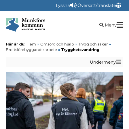
Lyssna
Översätt/translate
Öppna sökru
Meny
Här är du:
Hem
»
Omsorg och hjälp
»
Trygg och säker
»
Brottsförebyggande arbete
»
Trygghetsvandring
Undermeny