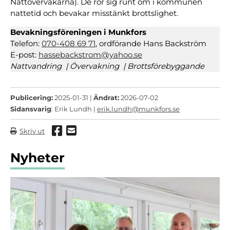
Nattövervakarna). De rör sig runt om i kommunen
nattetid och bevakar misstänkt brottslighet.
Bevakningsföreningen i Munkfors
Telefon:
070-408 69 71
, ordförande Hans Backström
E-post:
hassebackstrom@yahoo.se
Nattvandring | Övervakning | Brottsförebyggande
Publicering:
2025-01-31 |
Ändrat:
2026-07-02
Sidansvarig
: Erik Lundh |
erik.lundh@munkfors.se
Dela via Facebook
Dela via mail
Skriv ut
Nyheter