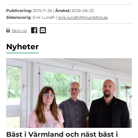
Publicering:
2015-11-26 |
Ändrat:
2026-06-23
Sidansvarig
: Erik Lundh |
erik.lundh@munkfors.se
Dela via Facebook
Dela via mail
Skriv ut
Nyheter
Bäst i Värmland och näst bäst i