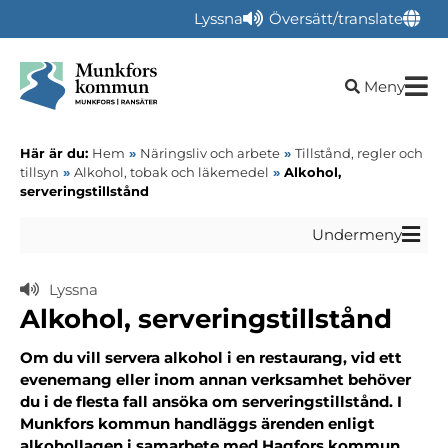
Lyssna
Översätt/translate
Öppna sökru
Meny
Här är du:
Hem
»
Näringsliv och arbete
»
Tillstånd, regler och
tillsyn
»
Alkohol, tobak och läkemedel
»
Alkohol,
serveringstillstånd
Undermeny
Lyssna
Alkohol, serveringstillstånd
Om du vill servera alkohol i en restaurang, vid ett
evenemang eller inom annan verksamhet behöver
du i de flesta fall ansöka om serveringstillstånd. I
Munkfors kommun handläggs ärenden enligt
alkohollagen i samarbete med Hagfors kommun.