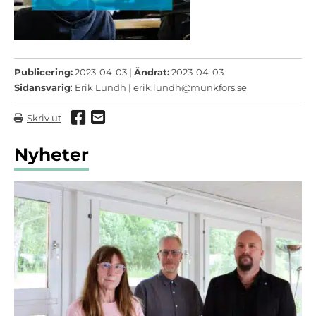
Publicering:
2023-04-03 |
Ändrat:
2023-04-03
Sidansvarig
: Erik Lundh |
erik.lundh@munkfors.se
Dela via Facebook
Dela via mail
Skriv ut
Nyheter