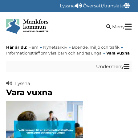
Lyssna
Översätt/translate
Öppna sökru
Meny
Här är du:
Hem
»
Nyhetsarkiv
»
Boende, miljö och trafik
»
Informationsträff om våra barn och andras unga
»
Vara vuxna
Undermeny
Lyssna
Vara vuxna