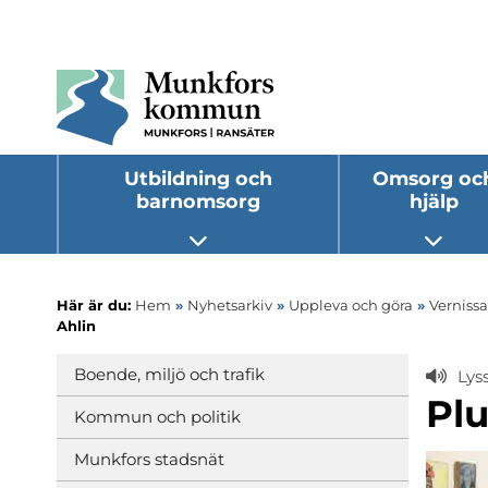
Utbildning och
Omsorg oc
barnomsorg
hjälp
Öppna undermeny
Öppna
Här är du:
Hem
»
Nyhetsarkiv
»
Uppleva och göra
»
Verniss
Ahlin
Boende, miljö och trafik
Lys
Plu
Kommun och politik
Munkfors stadsnät