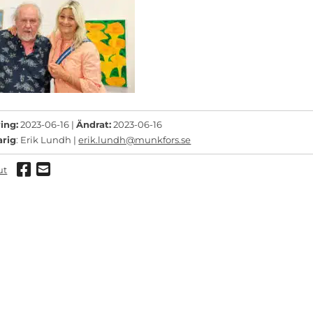
ing:
2023-06-16 |
Ändrat:
2023-06-16
arig
: Erik Lundh |
erik.lundh@munkfors.se
Dela via Facebook
Dela via mail
ut