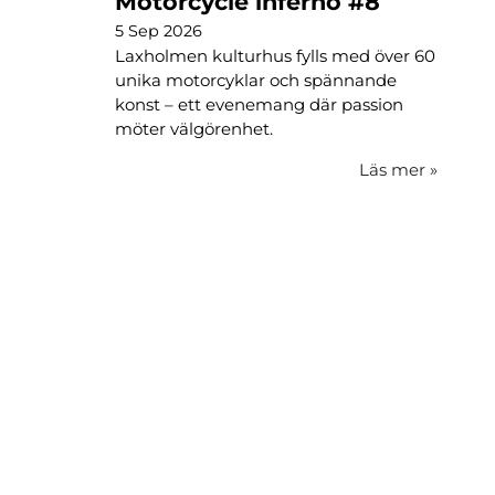
Motorcycle inferno #8
5 Sep 2026
Laxholmen kulturhus fylls med över 60
unika motorcyklar och spännande
konst – ett evenemang där passion
möter välgörenhet.
Läs mer
»