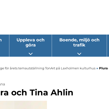
h
Uppleva och
Boende, miljö och
göra
trafik
 undermeny
Öppna undermeny
Öppna underm
age för årets temautställning TonArt på Laxholmen kulturhus
»
Plura
sna
ra och Tina Ahlin