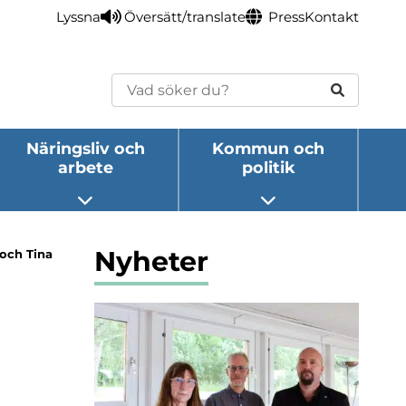
Lyssna
Översätt/translate
Press
Kontakt
Sök
Näringsliv och
Kommun och
arbete
politik
eny
Öppna undermeny
Öppna undermeny
Nyheter
 och Tina