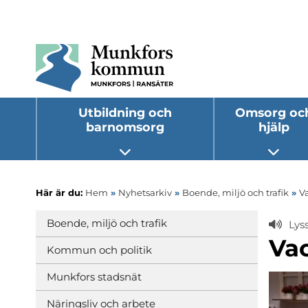
Utbildning och
Omsorg oc
barnomsorg
hjälp
Öppna undermeny
Öppna
Här är du:
Hem
»
Nyhetsarkiv
»
Boende, miljö och trafik
»
V
Boende, miljö och trafik
Lys
Va
Kommun och politik
Munkfors stadsnät
Näringsliv och arbete