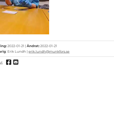
ing:
2022-01-21 |
Ändrat:
2022-01-21
arig
: Erik Lundh |
erik.lundh@munkfors.se
Dela via Facebook
Dela via mail
ut