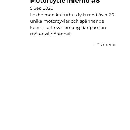
Motorcycle inferno #8
5 Sep 2026
Laxholmen kulturhus fylls med över 60
unika motorcyklar och spännande
konst – ett evenemang där passion
möter välgörenhet.
Läs mer
»