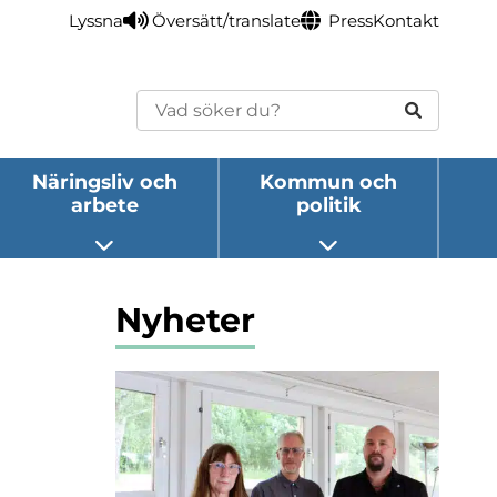
Lyssna
Översätt/translate
Press
Kontakt
Sök
Näringsliv och
Kommun och
arbete
politik
eny
Öppna undermeny
Öppna undermeny
Nyheter