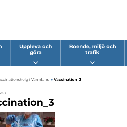
h
Uppleva och
Boende, miljö och
göra
trafik
 undermeny
Öppna undermeny
Öppna underm
accinationshelg i Värmland
»
Vaccination_3
sna
ccination_3