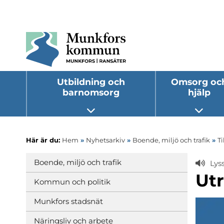
Utbildning och
Omsorg oc
barnomsorg
hjälp
Öppna undermeny
Öppna
Här är du:
Hem
»
Nyhetsarkiv
»
Boende, miljö och trafik
»
Ti
Boende, miljö och trafik
Lys
Ut
Kommun och politik
Munkfors stadsnät
Näringsliv och arbete