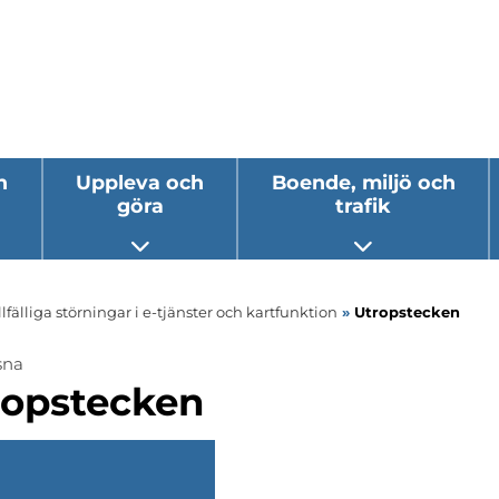
h
Uppleva och
Boende, miljö och
göra
trafik
 undermeny
Öppna undermeny
Öppna underm
llfälliga störningar i e-tjänster och kartfunktion
»
Utropstecken
sna
ropstecken