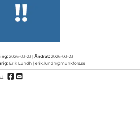
ing:
2026-03-23 |
Ändrat:
2026-03-23
arig
: Erik Lundh |
erik.lundh@munkfors.se
Dela via Facebook
Dela via mail
ut