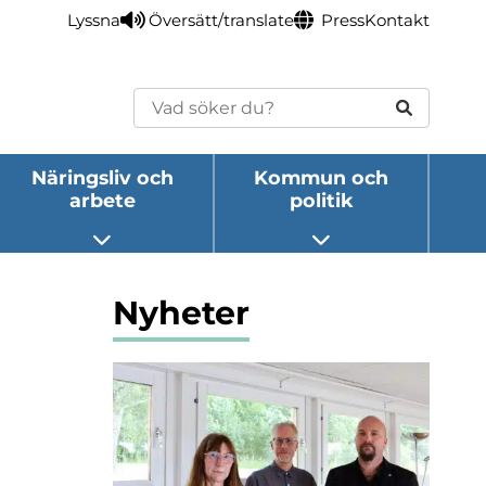
Lyssna
Översätt/translate
Press
Kontakt
Sök
Näringsliv och
Kommun och
arbete
politik
eny
Öppna undermeny
Öppna undermeny
Nyheter