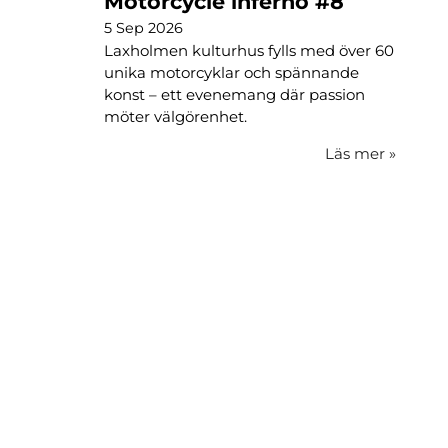
Motorcycle inferno #8
5 Sep 2026
Laxholmen kulturhus fylls med över 60
unika motorcyklar och spännande
konst – ett evenemang där passion
möter välgörenhet.
Läs mer
»