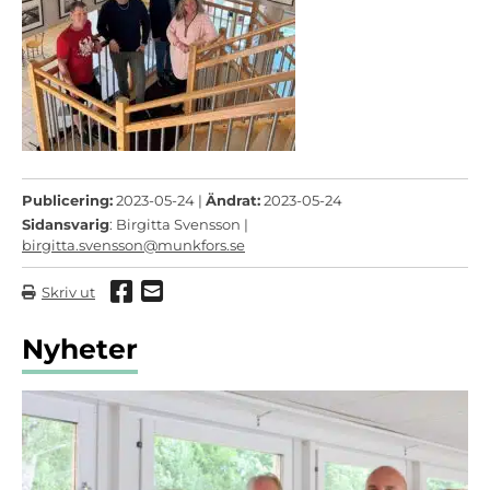
Publicering:
2023-05-24 |
Ändrat:
2023-05-24
Sidansvarig
: Birgitta Svensson |
birgitta.svensson@munkfors.se
Dela via Facebook
Dela via mail
Skriv ut
Nyheter