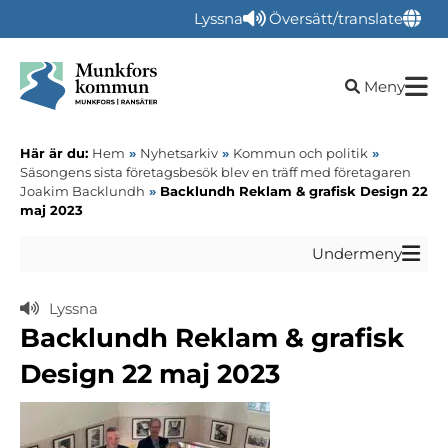
Lyssna
Översätt/translate
Öppna sökru
Meny
Här är du:
Hem
»
Nyhetsarkiv
»
Kommun och politik
»
Säsongens sista företagsbesök blev en träff med företagaren
Joakim Backlundh
»
Backlundh Reklam & grafisk Design 22
maj 2023
Undermeny
Lyssna
Backlundh Reklam & grafisk
Design 22 maj 2023