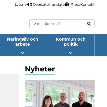
Lyssna
Översätt/translate
Press
Kontakt
Sök
Näringsliv och
Kommun och
arbete
politik
eny
Öppna undermeny
Öppna undermeny
Nyheter