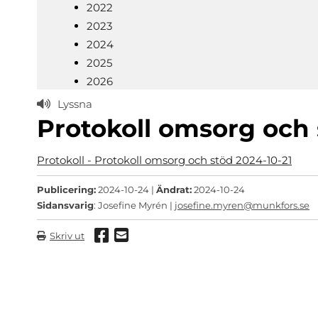
2022
2023
2024
2025
2026
Lyssna
Protokoll omsorg och 
Protokoll - Protokoll omsorg och stöd 2024-10-21
Publicering:
2024-10-24 |
Ändrat:
2024-10-24
Sidansvarig
: Josefine Myrén |
josefine.myren@munkfors.se
Dela via Facebook
Dela via mail
Skriv ut