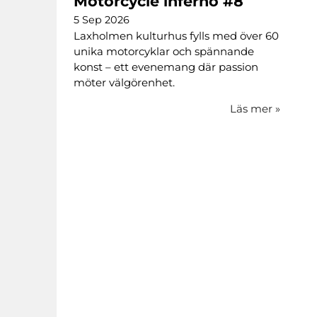
Motorcycle inferno #8
5 Sep 2026
Laxholmen kulturhus fylls med över 60
unika motorcyklar och spännande
konst – ett evenemang där passion
möter välgörenhet.
Läs mer
»