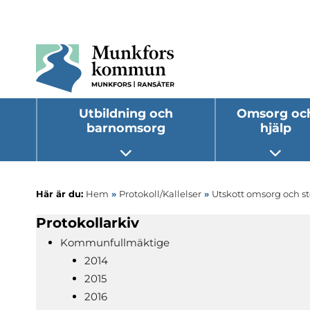
Utbildning och
Omsorg oc
barnomsorg
hjälp
Öppna undermeny
Öppna
Här är du:
Hem
»
Protokoll/Kallelser
»
Utskott omsorg och s
Protokollarkiv
Kommunfullmäktige
2014
2015
2016