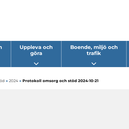
h
Uppleva och
Boende, miljö och
göra
trafik
 undermeny
Öppna undermeny
Öppna underm
töd
»
2024
»
Protokoll omsorg och stöd 2024-10-21