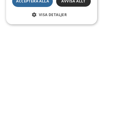
ACCEPTERA ALLA
AVVISA ALLT
VISA DETALJER
Kontakt
Smedsgatan 16
684 30 Munkfors
Telefon:
0563-54 10 00