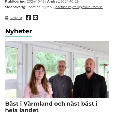
Publicering:
2024-10-16 |
Ändrat:
2024-10-28
Sidansvarig
: Josefine Myrén |
josefine.myren@munkfors.se
Dela via Facebook
Dela via mail
Skriv ut
Nyheter
Bäst i Värmland och näst bäst i
hela landet