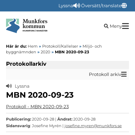
Lyssna
Översätt/translate
Öppna sökru
Meny
Här är du:
Hem
»
Protokoll/Kallelser
»
Miljö- och
byggnämnden
»
2020
»
MBN 2020-09-23
Protokollarkiv
Protokoll arkiv
Lyssna
MBN 2020-09-23
Protokoll - MBN 2020-09-23
Publicering:
2020-09-28 |
Ändrat:
2020-09-28
Sidansvarig
: Josefine Myrén |
josefine.myren@munkfors.se