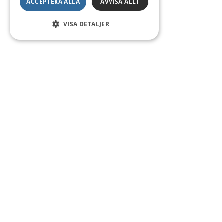
ACCEPTERA ALLA
AVVISA ALLT
VISA DETALJER
Kontakt
Smedsgatan 16
684 30 Munkfors
Telefon:
0563-54 10 00