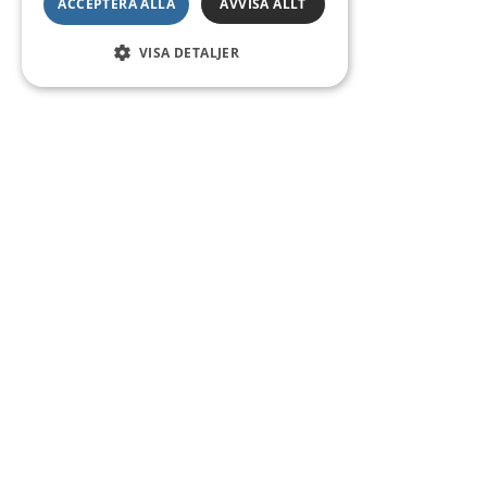
ACCEPTERA ALLA
AVVISA ALLT
VISA DETALJER
Kontakt
Smedsgatan 16
684 30 Munkfors
Telefon:
0563-54 10 00