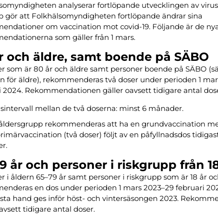
somyndigheten analyserar fortlöpande utvecklingen av virus
 gör att Folkhälsomyndigheten fortlöpande ändrar sina
ndationer om vaccination mot covid-19. Följande är de ny
ndationerna som gäller från 1 mars.
r och äldre, samt boende på SÄBO
r som är 80 år och äldre samt personer boende på SÄBO (sä
 för äldre), rekommenderas två doser under perioden 1 ma
i 2024. Rekommendationen gäller oavsett tidigare antal dos
dsintervall mellan de två doserna: minst 6 månader.
åldersgrupp rekommenderas att ha en grundvaccination me
rimärvaccination (två doser) följt av en påfyllnadsdos tidigast
r.
9 år och personer i riskgrupp från 18
r i åldern 65–79 år samt personer i riskgrupp som är 18 år oc
nderas en dos under perioden 1 mars 2023–29 februari 20
örsta hand ges inför höst- och vintersäsongen 2023. Rekom
avsett tidigare antal doser.