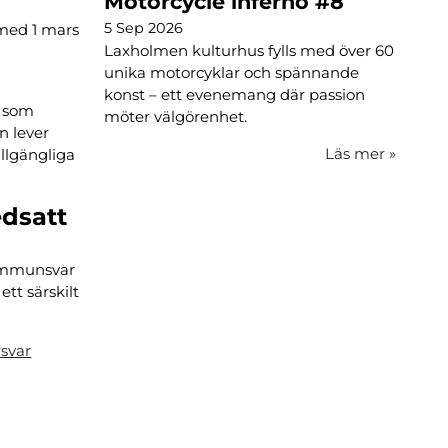
Motorcycle inferno #8
5 Sep 2026
med 1 mars
Laxholmen kulturhus fylls med över 60
unika motorcyklar och spännande
konst – ett evenemang där passion
m som
möter välgörenhet.
n lever
Läs mer
»
illgängliga
edsatt
 immunsvar
tt särskilt
rsvar