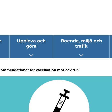
h
Uppleva och
Boende, miljö och
göra
trafik
 undermeny
Öppna undermeny
Öppna underm
kommendationer för vaccination mot covid-19