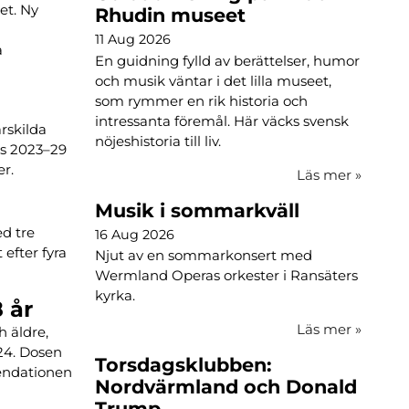
et. Ny
Rhudin museet
11 Aug 2026
a
En guidning fylld av berättelser, humor
och musik väntar i det lilla museet,
som rymmer en rik historia och
intressanta föremål. Här väcks svensk
rskilda
nöjeshistoria till liv.
rs 2023–29
er.
Läs mer
»
Musik i sommarkväll
d tre
16 Aug 2026
 efter fyra
Njut av en sommarkonsert med
Wermland Operas orkester i Ransäters
kyrka.
 år
Läs mer
»
h äldre,
24. Dosen
Torsdagsklubben:
mendationen
Nordvärmland och Donald
Trump