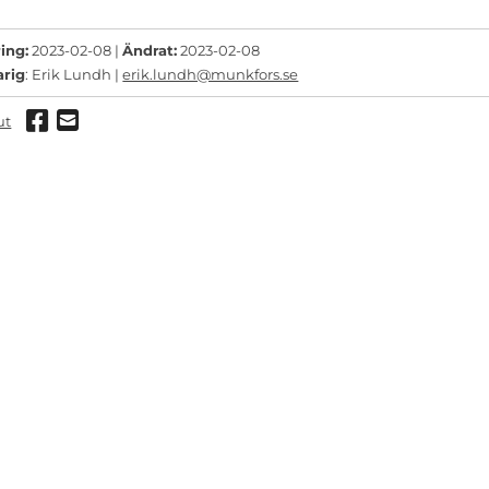
ing:
2023-02-08 |
Ändrat:
2023-02-08
arig
: Erik Lundh |
erik.lundh@munkfors.se
Dela via Facebook
Dela via mail
ut