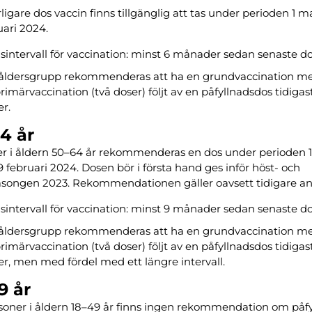
rligare dos vaccin finns tillgänglig att tas under perioden 1 
uari 2024.
dsintervall för vaccination: minst 6 månader sedan senaste do
åldersgrupp rekommenderas att ha en grundvaccination me
rimärvaccination (två doser) följt av en påfyllnadsdos tidigast
r.
4 år
r i åldern 50–64 år rekommenderas en dos under perioden 
 februari 2024. Dosen bör i första hand ges inför höst- och
äsongen 2023. Rekommendationen gäller oavsett tidigare ant
dsintervall för vaccination: minst 9 månader sedan senaste do
åldersgrupp rekommenderas att ha en grundvaccination me
rimärvaccination (två doser) följt av en påfyllnadsdos tidigast
, men med fördel med ett längre intervall.
9 år
soner i åldern 18–49 år finns ingen rekommendation om påfy