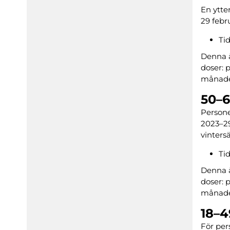
En ytte
29 febr
Ti
Denna 
doser: p
månade
50–6
Persone
2023–29
vinters
Ti
Denna 
doser: p
månader
18–4
För per