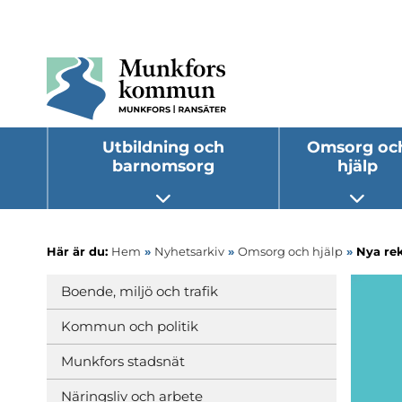
Utbildning och
Omsorg oc
barnomsorg
hjälp
Öppna undermeny
Öppna
Här är du:
Hem
»
Nyhetsarkiv
»
Omsorg och hjälp
»
Nya re
Boende, miljö och trafik
Kommun och politik
Munkfors stadsnät
Näringsliv och arbete