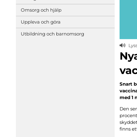
Omsorg och hjälp
Uppleva och göra
Utbildning och barnomsorg
Lys
Ny
vac
Snart 
vaccin
med 1 m
Den sen
procent
skyddet
finns e