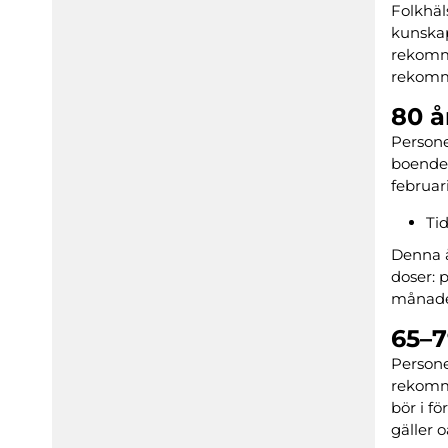
Folkhäl
kunskap
rekomme
rekomme
80 å
Persone
boenden
februar
Ti
Denna 
doser: p
månade
65–7
Persone
rekomme
bör i f
gäller o