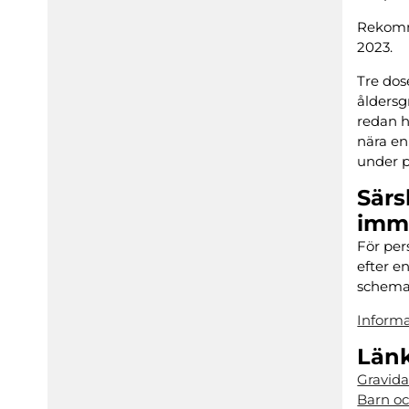
Rekomm
2023.
Tre dos
åldersg
redan h
nära en
under p
Särs
imm
För per
efter e
schema 
Informa
Län
Gravida
Barn oc