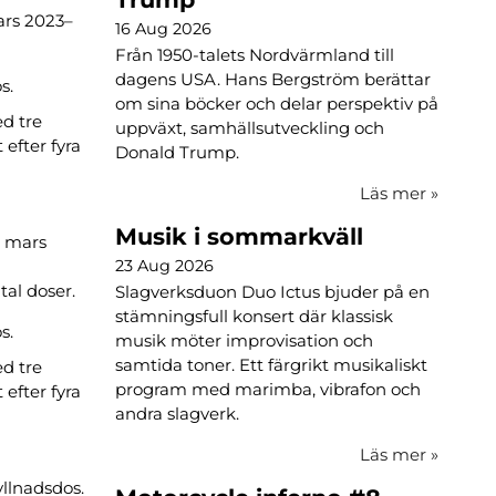
mars 2023–
16 Aug 2026
Från 1950-talets Nordvärmland till
dagens USA. Hans Bergström berättar
s.
om sina böcker och delar perspektiv på
d tre
uppväxt, samhällsutveckling och
 efter fyra
Donald Trump.
Läs mer
»
Musik i sommarkväll
1 mars
23 Aug 2026
al doser.
Slagverksduon Duo Ictus bjuder på en
stämningsfull konsert där klassisk
s.
musik möter improvisation och
samtida toner. Ett färgrikt musikaliskt
d tre
program med marimba, vibrafon och
 efter fyra
andra slagverk.
Läs mer
»
llnadsdos.