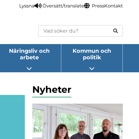
Lyssna
Översätt/translate
Press
Kontakt
Sök
Näringsliv och
Kommun och
arbete
politik
eny
Öppna undermeny
Öppna undermeny
Nyheter