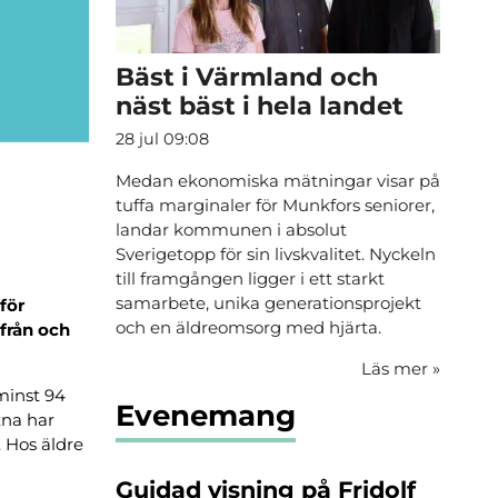
Bäst i Värmland och
näst bäst i hela landet
28 jul 09:08
Medan ekonomiska mätningar visar på
tuffa marginaler för Munkfors seniorer,
landar kommunen i absolut
Sverigetopp för sin livskvalitet. Nyckeln
till framgången ligger i ett starkt
samarbete, unika generationsprojekt
för
och en äldreomsorg med hjärta.
från och
Läs mer
»
minst 94
Evenemang
xna har
. Hos äldre
Guidad visning på Fridolf