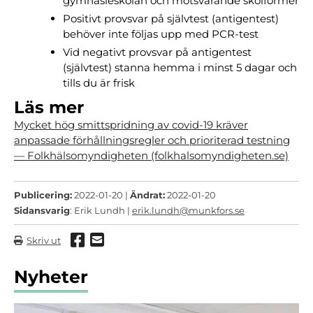
gymnasieskolan och motsvarande skolformer
Positivt provsvar på självtest (antigentest)
behöver inte följas upp med PCR-test
Vid negativt provsvar på antigentest
(självtest) stanna hemma i minst 5 dagar och
tills du är frisk
Läs mer
Mycket hög smittspridning av covid-19 kräver
anpassade förhållningsregler och prioriterad testning
— Folkhälsomyndigheten (folkhalsomyndigheten.se)
Publicering:
2022-01-20 |
Ändrat:
2022-01-20
Sidansvarig
: Erik Lundh |
erik.lundh@munkfors.se
Dela via Facebook
Dela via mail
Skriv ut
Nyheter