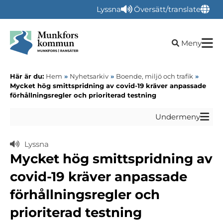
Lyssna
Översätt/translate
Öppna sökru
Meny
Här är du:
Hem
»
Nyhetsarkiv
»
Boende, miljö och trafik
»
Mycket hög smittspridning av covid-19 kräver anpassade
förhållningsregler och prioriterad testning
Undermeny
Lyssna
Mycket hög smittspridning av
covid-19 kräver anpassade
förhållningsregler och
prioriterad testning