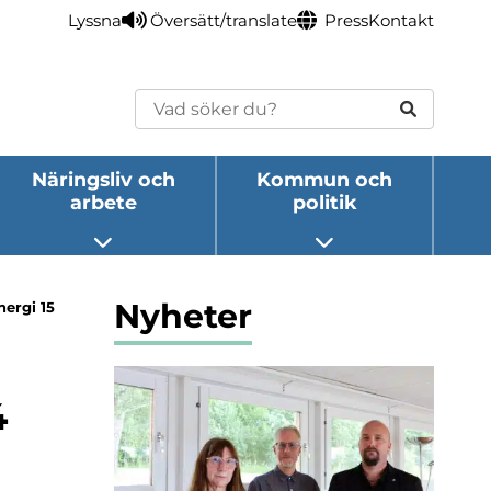
Lyssna
Översätt/translate
Press
Kontakt
Sök
Näringsliv och
Kommun och
arbete
politik
eny
Öppna undermeny
Öppna undermeny
Nyheter
ergi 15
4