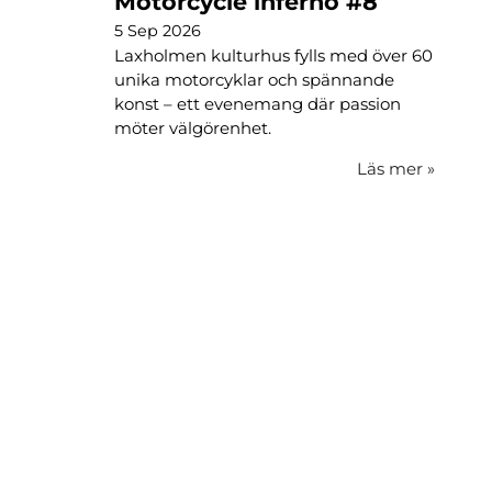
Motorcycle inferno #8
5 Sep 2026
Laxholmen kulturhus fylls med över 60
unika motorcyklar och spännande
konst – ett evenemang där passion
möter välgörenhet.
Läs mer
»