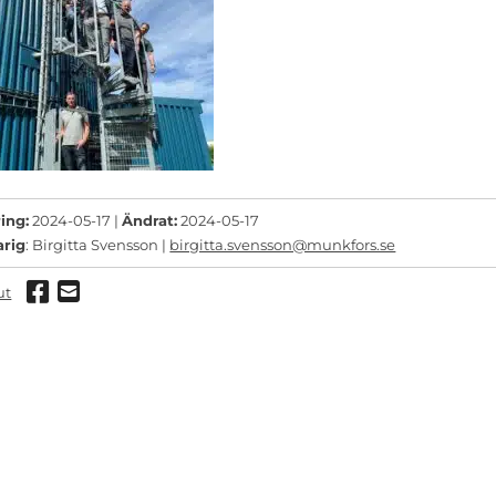
ing:
2024-05-17 |
Ändrat:
2024-05-17
arig
: Birgitta Svensson |
birgitta.svensson@munkfors.se
Dela via Facebook
Dela via mail
ut