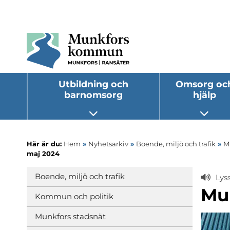
Utbildning och
Omsorg oc
barnomsorg
hjälp
Öppna undermeny
Öppna
Här är du:
Hem
»
Nyhetsarkiv
»
Boende, miljö och trafik
»
M
maj 2024
Boende, miljö och trafik
Lys
Mu
Kommun och politik
Munkfors stadsnät