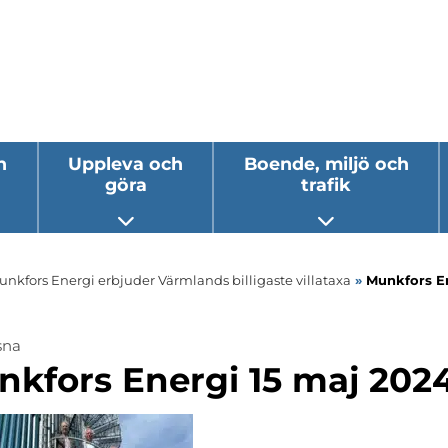
h
Uppleva och
Boende, miljö och
göra
trafik
 undermeny
Öppna undermeny
Öppna underm
unkfors Energi erbjuder Värmlands billigaste villataxa
»
Munkfors En
sna
nkfors Energi 15 maj 202