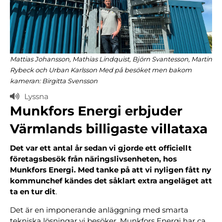
Mattias Johansson, Mathias Lindquist, Björn Svantesson, Martin
Rybeck och Urban Karlsson Med på besöket men bakom
kameran: Birgitta Svensson
Lyssna
Munkfors Energi erbjuder
Värmlands billigaste villataxa
Det var ett antal år sedan vi gjorde ett officiellt
företagsbesök från näringslivsenheten, hos
Munkfors Energi. Med tanke på att vi nyligen fått ny
kommunchef kändes det såklart extra angeläget att
ta en tur dit
.
Det är en imponerande anläggning med smarta
tekniska lösningar vi besöker. Munkfors Energi har ca