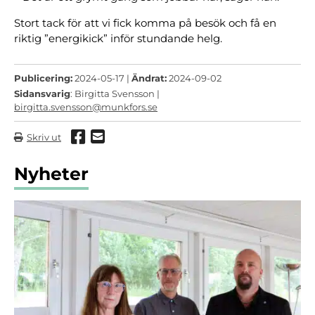
Stort tack för att vi fick komma på besök och få en
riktig ”energikick” inför stundande helg.
Publicering:
2024-05-17 |
Ändrat:
2024-09-02
Sidansvarig
: Birgitta Svensson |
birgitta.svensson@munkfors.se
Dela via Facebook
Dela via mail
Skriv ut
Nyheter