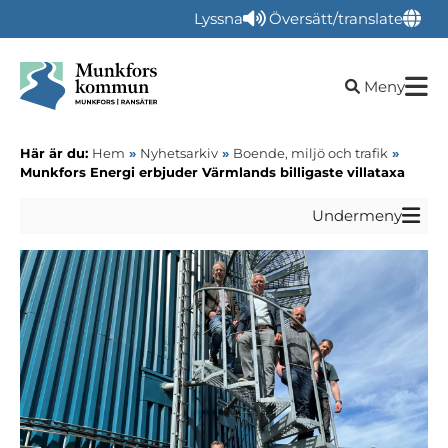
Lyssna
Översätt/translate
Öppna sökru
Meny
Här är du:
Hem
»
Nyhetsarkiv
»
Boende, miljö och trafik
»
Munkfors Energi erbjuder Värmlands billigaste villataxa
Undermeny