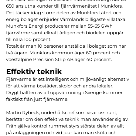
650 anslutna kunder till fjärrvärmenätet i Munkfors.
Det täcker idag större delen av Munkfors tätort och
energibolaget erbjuder Värmlands billigaste villataxa.
Munkfors Energi producerar mellan 55-65 GWh
fjärrvärme samt elkraft årligen och biodelen uppgår
till nära 100 procent.
Totalt är man 10 personer anställda i bolaget som har
två ägare. Munkfors kommun äger 60 procent och
voestalpine Precision Strip AB äger 40 procent.
Effektiv teknik
Fjärrvärme är ett intelligent och miljövänligt alternativ
för att värma bostäder, skolor och andra lokaler.
Drygt hälften av all uppvärmning i Sverige kommer
faktiskt från just fjärrvärme.
Martin Rybeck, underhållschef som visar oss runt,
berättar om den effektiva teknik man använder sig av.
Från själva kontrollrummet styrs största delen av allt
på anläggningen och vid jour kan man sköta och