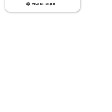
VISA DETALJER
Kontakt
Smedsgatan 16
684 30 Munkfors
Telefon:
0563-54 10 00
E-post:
kommun@munkfors.se