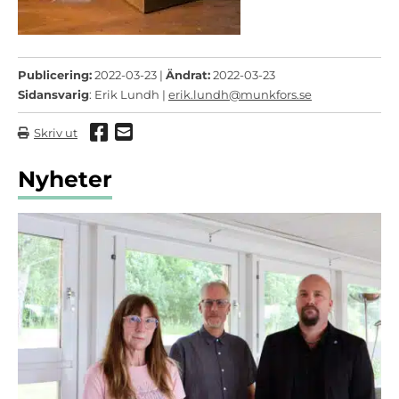
Publicering:
2022-03-23 |
Ändrat:
2022-03-23
Sidansvarig
: Erik Lundh |
erik.lundh@munkfors.se
Dela via Facebook
Dela via mail
Skriv ut
Nyheter