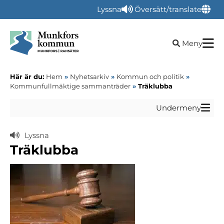
Lyssna
Översätt/translate
Öppna sökru
Meny
Här är du:
Hem
»
Nyhetsarkiv
»
Kommun och politik
»
Kommunfullmäktige sammanträder
»
Träklubba
Undermeny
Lyssna
Träklubba