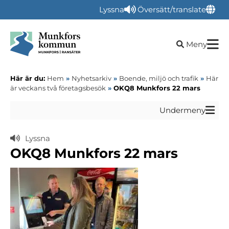
Lyssna
Översätt/translate
Öppna sökru
Meny
Här är du:
Hem
»
Nyhetsarkiv
»
Boende, miljö och trafik
»
Här
är veckans två företagsbesök
»
OKQ8 Munkfors 22 mars
Undermeny
Lyssna
OKQ8 Munkfors 22 mars