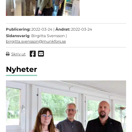
Publicering:
2022-03-24 |
Ändrat:
2022-03-24
Sidansvarig
: Birgitta Svensson |
birgitta.svensson@munkfors.se
Dela via Facebook
Dela via mail
Skriv ut
Nyheter