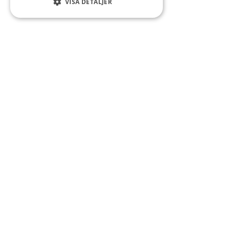
VISA DETALJER
Kontakt
Smedsgatan 16
684 30 Munkfors
Telefon:
0563-54 10 00
E-post:
kommun@munkfors.se
Måndag-torsdag: 08:00-16:00