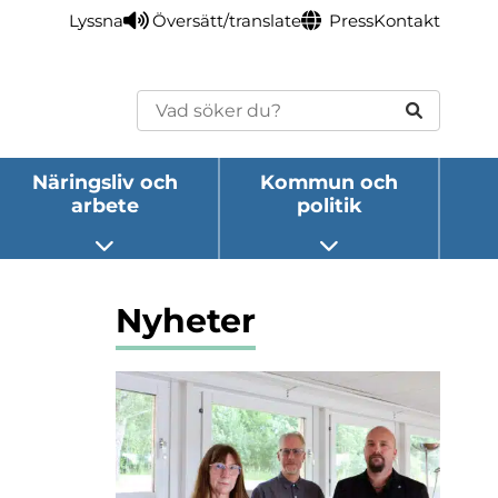
Lyssna
Översätt/translate
Press
Kontakt
Sök
Näringsliv och
Kommun och
arbete
politik
eny
Öppna undermeny
Öppna undermeny
Nyheter