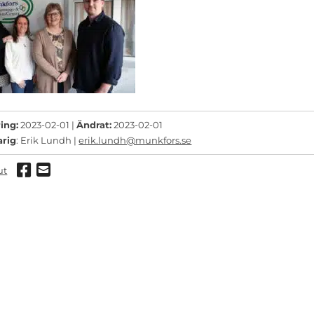
ing:
2023-02-01 |
Ändrat:
2023-02-01
arig
: Erik Lundh |
erik.lundh@munkfors.se
Dela via Facebook
Dela via mail
ut