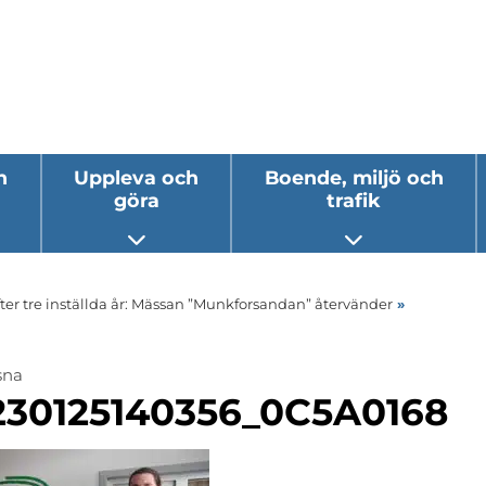
h
Uppleva och
Boende, miljö och
göra
trafik
 undermeny
Öppna undermeny
Öppna underm
fter tre inställda år: Mässan ”Munkforsandan” återvänder
»
sna
230125140356_0C5A0168