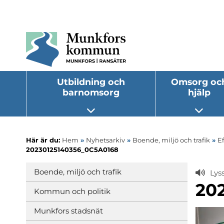
Utbildning och
Omsorg oc
barnomsorg
hjälp
Öppna undermeny
Öppna
Här är du:
Hem
»
Nyhetsarkiv
»
Boende, miljö och trafik
»
E
20230125140356_0C5A0168
Boende, miljö och trafik
Lys
20
Kommun och politik
Munkfors stadsnät