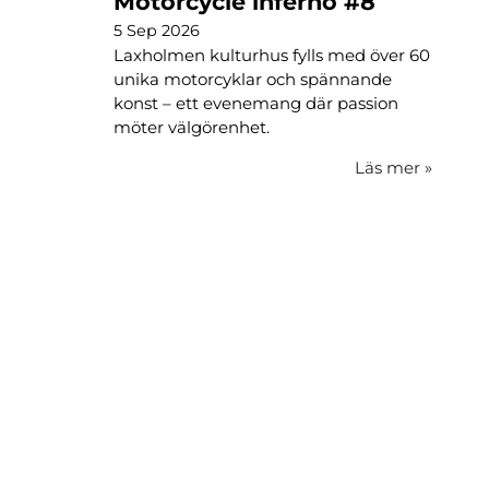
Motorcycle inferno #8
5 Sep 2026
Laxholmen kulturhus fylls med över 60
unika motorcyklar och spännande
konst – ett evenemang där passion
möter välgörenhet.
Läs mer
»