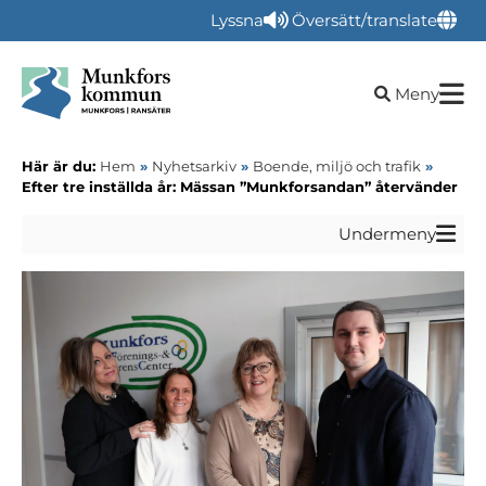
Lyssna
Översätt/translate
Öppna sökru
Meny
Här är du:
Hem
»
Nyhetsarkiv
»
Boende, miljö och trafik
»
Efter tre inställda år: Mässan ”Munkforsandan” återvänder
Undermeny