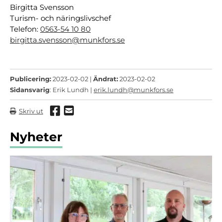
Birgitta Svensson
Turism- och näringslivschef
Telefon:
0563-54 10 80
birgitta.svensson@munkfors.se
Publicering:
2023-02-02 |
Ändrat:
2023-02-02
Sidansvarig
: Erik Lundh |
erik.lundh@munkfors.se
Dela via Facebook
Dela via mail
Skriv ut
Nyheter