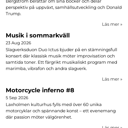
Bergström berättar om sina böcker och delar
perspektiv på uppväxt, samhällsutveckling och Donald
Trump.
Läs mer
»
Musik i sommarkväll
23 Aug 2026
Slagverksduon Duo Ictus bjuder på en stämningsfull
konsert där klassisk musik möter improvisation och
samtida toner. Ett färgrikt musikaliskt program med
marimba, vibrafon och andra slagverk.
Läs mer
»
Motorcycle inferno #8
5 Sep 2026
Laxholmen kulturhus fylls med över 60 unika
motorcyklar och spännande konst – ett evenemang
där passion möter välgörenhet.
Läs mer
»