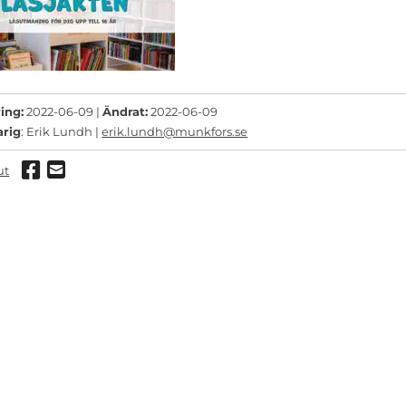
ing:
2022-06-09 |
Ändrat:
2022-06-09
arig
: Erik Lundh |
erik.lundh@munkfors.se
Dela via Facebook
Dela via mail
ut