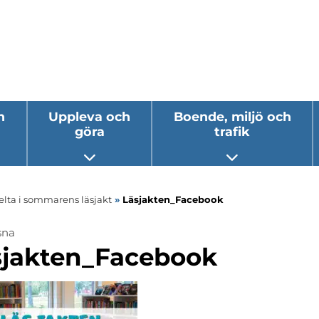
h
Uppleva och
Boende, miljö och
göra
trafik
 undermeny
Öppna undermeny
Öppna underm
elta i sommarens läsjakt
»
Läsjakten_Facebook
sna
sjakten_Facebook