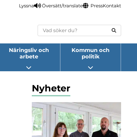
Lyssna
Översätt/translate
Press
Kontakt
Sök
Näringsliv och
Kommun och
arbete
politik
eny
Öppna undermeny
Öppna undermeny
Nyheter