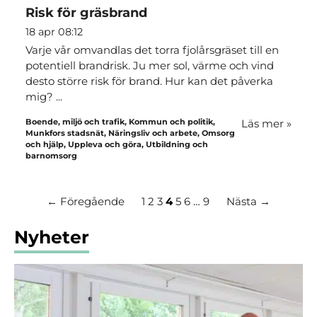
Risk för gräsbrand
18 apr 08:12
Varje vår omvandlas det torra fjolårsgräset till en
potentiell brandrisk. Ju mer sol, värme och vind
desto större risk för brand. Hur kan det påverka
mig? ...
Boende, miljö och trafik, Kommun och politik,
Läs mer
»
Munkfors stadsnät, Näringsliv och arbete, Omsorg
och hjälp, Uppleva och göra, Utbildning och
barnomsorg
← Föregående
1
2
3
4
5
6
…
9
Nästa →
Nyheter