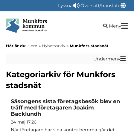
Lyssna
Översätt/translate
Öppna sökru
Meny
Här är du:
Hem
»
Nyhetsarkiv
»
Munkfors stadsnät
Undermeny
Kategoriarkiv för Munkfors
stadsnät
Säsongens sista företagsbesök blev en
träff med företagaren Joakim
Backlundh
24 maj 17:26
När företagare har sina kontor hemma går det