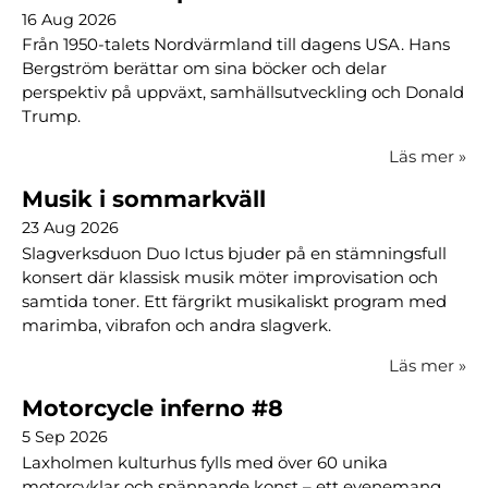
16 Aug 2026
Från 1950-talets Nordvärmland till dagens USA. Hans
Bergström berättar om sina böcker och delar
perspektiv på uppväxt, samhällsutveckling och Donald
Trump.
Läs mer
»
Musik i sommarkväll
23 Aug 2026
Slagverksduon Duo Ictus bjuder på en stämningsfull
konsert där klassisk musik möter improvisation och
samtida toner. Ett färgrikt musikaliskt program med
marimba, vibrafon och andra slagverk.
Läs mer
»
Motorcycle inferno #8
5 Sep 2026
Laxholmen kulturhus fylls med över 60 unika
motorcyklar och spännande konst – ett evenemang