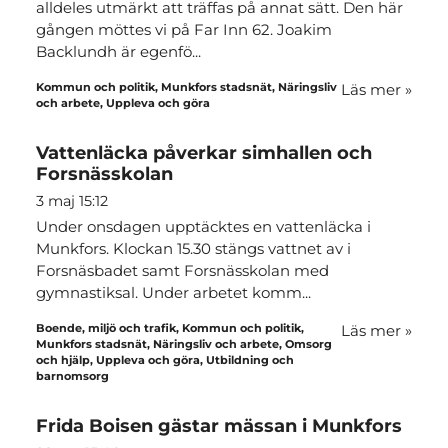
alldeles utmärkt att träffas på annat sätt. Den här
gången möttes vi på Far Inn 62. Joakim
Backlundh är egenfö...
Kommun och politik, Munkfors stadsnät, Näringsliv
Läs mer
»
och arbete, Uppleva och göra
Vattenläcka påverkar simhallen och
Forsnässkolan
3 maj 15:12
Under onsdagen upptäcktes en vattenläcka i
Munkfors. Klockan 15.30 stängs vattnet av i
Forsnäsbadet samt Forsnässkolan med
gymnastiksal. Under arbetet komm...
Boende, miljö och trafik, Kommun och politik,
Läs mer
»
Munkfors stadsnät, Näringsliv och arbete, Omsorg
och hjälp, Uppleva och göra, Utbildning och
barnomsorg
Frida Boisen gästar mässan i Munkfors