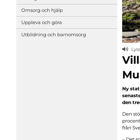
Omsorg och hjälp
Uppleva och göra
Utbildning och barnomsorg
Lys
Vil
Mu
Ny stat
senaste
den tre
Den stö
procent
från Sv
– Det s