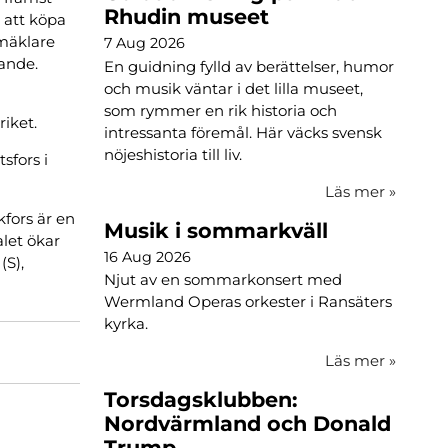
Rhudin museet
n att köpa
smäklare
7 Aug 2026
ande.
En guidning fylld av berättelser, humor
och musik väntar i det lilla museet,
som rymmer en rik historia och
riket.
intressanta föremål. Här väcks svensk
nöjeshistoria till liv.
sfors i
Läs mer
»
kfors är en
Musik i sommarkväll
alet ökar
16 Aug 2026
(S),
Njut av en sommarkonsert med
Wermland Operas orkester i Ransäters
kyrka.
Läs mer
»
Torsdagsklubben:
Nordvärmland och Donald
Trump