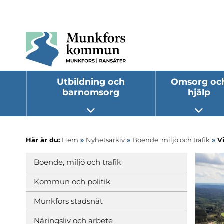
Utbildning och
Omsorg oc
barnomsorg
hjälp
Öppna undermeny
Öppna
Här är du:
Hem
»
Nyhetsarkiv
»
Boende, miljö och trafik
»
V
Boende, miljö och trafik
Kommun och politik
Munkfors stadsnät
Näringsliv och arbete