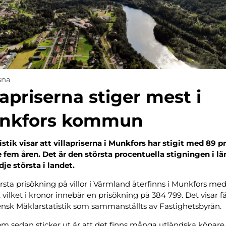
sna
lapriserna stiger mest i
nkfors kommun
istik visar att villapriserna i Munkfors har stigit med 89 
 fem åren. Det är den största procentuella stigningen i l
dje största i landet.
rsta prisökning på villor i Värmland återfinns i Munkfors me
 vilket i kronor innebär en prisökning på 384 799. Det visar fä
ensk Mäklarstatistik som sammanställts av Fastighetsbyrån.
om sedan sticker ut är att det finns många utländska köpare,