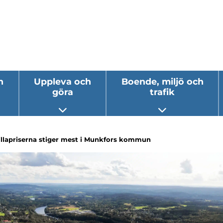
h
Uppleva och
Boende, miljö och
göra
trafik
 undermeny
Öppna undermeny
Öppna underm
illapriserna stiger mest i Munkfors kommun