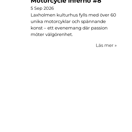
Motorcycle inferno #8
5 Sep 2026
Laxholmen kulturhus fylls med över 60
unika motorcyklar och spännande
konst – ett evenemang där passion
möter välgörenhet.
Läs mer
»