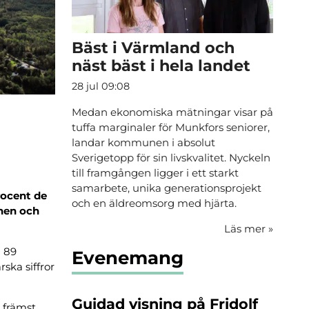
Bäst i Värmland och
näst bäst i hela landet
28 jul 09:08
Medan ekonomiska mätningar visar på
tuffa marginaler för Munkfors seniorer,
landar kommunen i absolut
Sverigetopp för sin livskvalitet. Nyckeln
till framgången ligger i ett starkt
samarbete, unika generationsprojekt
procent de
och en äldreomsorg med hjärta.
änen och
Läs mer
»
d 89
Evenemang
rska siffror
Guidad visning på Fridolf
 främst