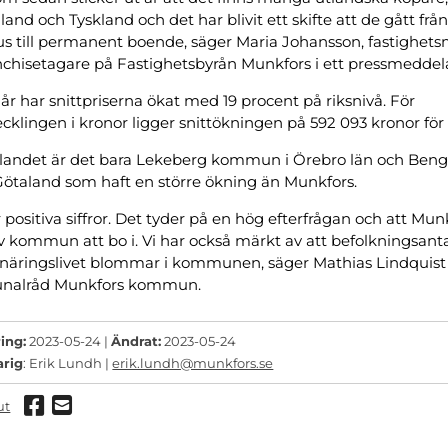
land och Tyskland och det har blivit ett skifte att de gått frå
hus till permanent boende, säger Maria Johansson, fastighet
nchisetagare på Fastighetsbyrån Munkfors i ett pressmeddel
år har snittpriserna ökat med 19 procent på riksnivå. För
ecklingen i kronor ligger snittökningen på 592 093 kronor för 
ll landet är det bara Lekeberg kommun i Örebro län och Bengt
Götaland som haft en större ökning än Munkfors.
r positiva siffror. Det tyder på en hög efterfrågan och att Mun
iv kommun att bo i. Vi har också märkt av att befolkningsant
 näringslivet blommar i kommunen, säger Mathias Lindquist 
alråd Munkfors kommun.
ing:
2023-05-24 |
Ändrat:
2023-05-24
arig
: Erik Lundh |
erik.lundh@munkfors.se
Dela via Facebook
Dela via mail
ut