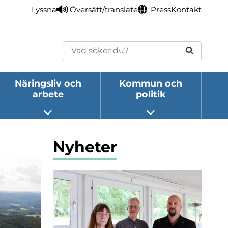
Lyssna
Översätt/translate
Press
Kontakt
Sök
Näringsliv och
Kommun och
arbete
politik
eny
Öppna undermeny
Öppna undermeny
Nyheter