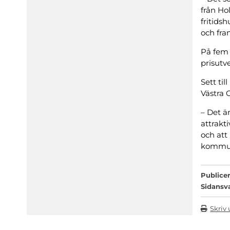
från Hol
fritids
och fra
På fem 
prisutv
Sett ti
Västra 
– Det ä
attrakt
och att
kommun
Publicer
Sidansv
Skriv 