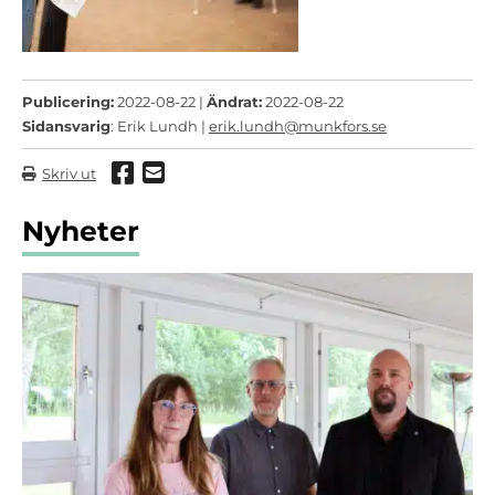
Publicering:
2022-08-22 |
Ändrat:
2022-08-22
Sidansvarig
: Erik Lundh |
erik.lundh@munkfors.se
Dela via Facebook
Dela via mail
Skriv ut
Nyheter