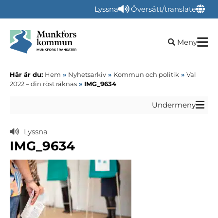
Lyssna
Översätt/translate
Öppna sökru
Meny
Här är du:
Hem
»
Nyhetsarkiv
»
Kommun och politik
»
Val
2022 – din röst räknas
»
IMG_9634
Undermeny
Lyssna
IMG_9634