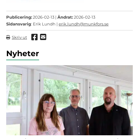
Publicering:
2026-02-13 |
Ändrat:
2026-02-13
Sidansvarig
: Erik Lundh |
erik.lundh@munkfors.se
Dela via Facebook
Dela via mail
Skriv ut
Nyheter