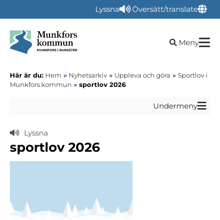
Lyssna
Översätt/translate
Öppna sökru
Meny
Här är du:
Hem
»
Nyhetsarkiv
»
Uppleva och göra
»
Sportlov i
Munkfors kommun
»
sportlov 2026
Undermeny
Lyssna
sportlov 2026