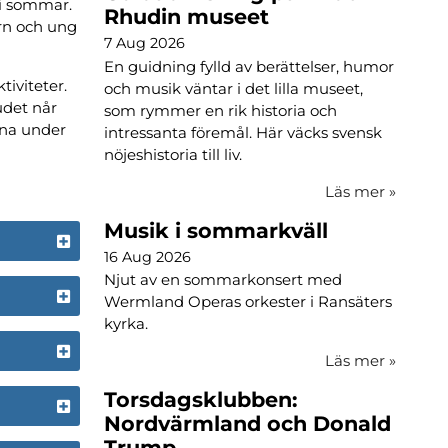
 i sommar.
Rhudin museet
arn och ung
7 Aug 2026
En guidning fylld av berättelser, humor
tiviteter.
och musik väntar i det lilla museet,
budet når
som rymmer en rik historia och
erna under
intressanta föremål. Här väcks svensk
nöjeshistoria till liv.
Läs mer
»
Musik i sommarkväll
16 Aug 2026
Njut av en sommarkonsert med
Wermland Operas orkester i Ransäters
kyrka.
Läs mer
»
Torsdagsklubben:
Nordvärmland och Donald
Trump