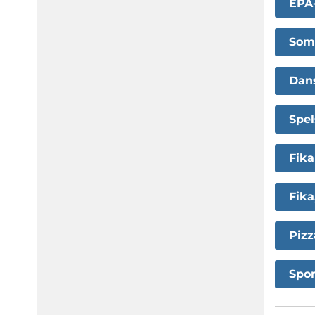
EPA
Som
Dan
Spe
Fika
Fika
Pizz
Spo