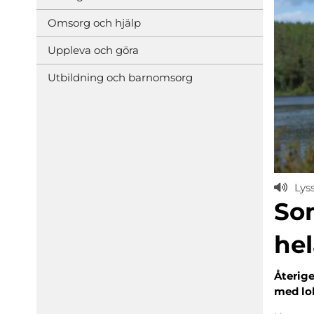
Omsorg och hjälp
Uppleva och göra
Utbildning och barnomsorg
Lys
Som
hel
Återig
med lok