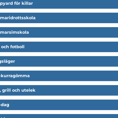
yard för killar
maridrottsskola
marsimskola
 och fotboll
gsläger
-kurragömma
, grill och utelek
-dag