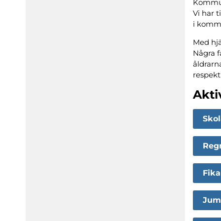
Kommune
Vi har 
i kommu
Med hjä
Några f
åldrarn
respekt
Akti
Skol
Regn
Fika
Jump