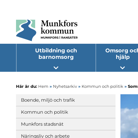
Utbildning och
Omsorg oc
barnomsorg
hjälp
Öppna undermeny
Öppna
Här är du:
Hem
»
Nyhetsarkiv
»
Kommun och politik
»
Somm
Boende, miljö och trafik
Kommun och politik
Munkfors stadsnät
Näringsliv och arbete