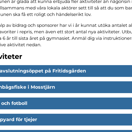
n är glada att kunna erbjuda fler aktiviteter än någonsin
tillsammans med våra lokala aktörer sett till så att du som b
nen ska få ett roligt och händelserikt lov.
lp av bidrag och sponsorer har vi i år kunnat utöka antalet ak
avoriter i repris, men även ett stort antal nya aktiviteter. Ut
a 6 år till sista året på gymnasiet. Anmäl dig via instruktion
ive aktivitet nedan.
viteter
avslutningsöppet på Fritidsgården
bågsfiske i Mosstjärn
 och fotboll
yard för tjejer