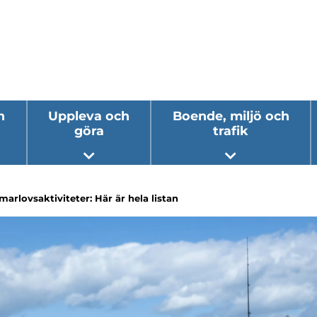
h
Uppleva och
Boende, miljö och
göra
trafik
 undermeny
Öppna undermeny
Öppna underm
arlovsaktiviteter: Här är hela listan