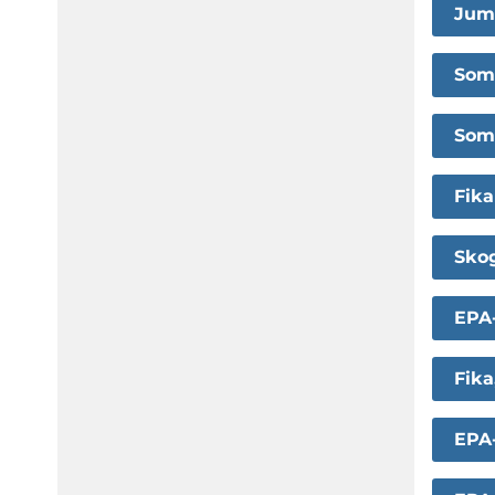
Jump
Som
Som
Fika
Sko
EPA
Fika
EPA