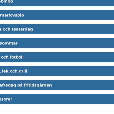
-bingo
marlovsbio
s och teaterdag
lsommar
 och fotboll
, lek och grill
afredag på fritidsgården
nsorer