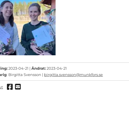
ing:
2023-04-21 |
Ändrat:
2023-04-21
arig
: Birgitta Svensson |
birgitta.svensson@munkfors.se
Dela via Facebook
Dela via mail
ut