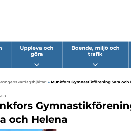
h
Uppleva och
Boende, miljö och
göra
trafik
 undermeny
Öppna undermeny
Öppna underm
äsongens vardagshjältar!
»
Munkfors Gymnastikförening Sara och 
sna
nkfors Gymnastikförenin
ra och Helena