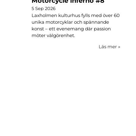
Motorcycle inferno #8
5 Sep 2026
Laxholmen kulturhus fylls med över 60
unika motorcyklar och spännande
konst – ett evenemang där passion
möter välgörenhet.
Läs mer
»