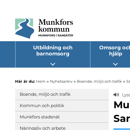
Utbildning och
Omsorg oc
barnomsorg
hjälp
Öppna undermeny
Öppna
Här är du:
Hem
»
Nyhetsarkiv
»
Boende, miljö och trafik
»
S
Boende, miljö och trafik
Lys
Mu
Kommun och politik
Sa
Munkfors stadsnät
Näringsliv och arbete