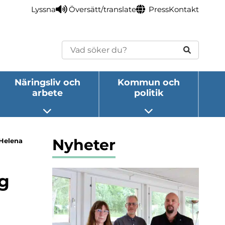
Lyssna
Översätt/translate
Press
Kontakt
Sök
Näringsliv och
Kommun och
arbete
politik
eny
Öppna undermeny
Öppna undermeny
Nyheter
Helena
g