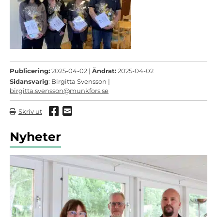
Publicering:
2025-04-02 |
Ändrat:
2025-04-02
Sidansvarig
: Birgitta Svensson |
birgitta.svensson@munkfors.se
Dela via Facebook
Dela via mail
Skriv ut
Nyheter