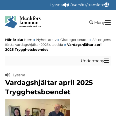
Lyssna
Översätt/translate
Öppna sökru
Meny
Här är du:
Hem
»
Nyhetsarkiv
»
Okategoriserade
»
Säsongens
första vardagshjältar 2025 utsedda
»
Vardagshjältar april
2025 Trygghetsboendet
Undermeny
Lyssna
Vardagshjältar april 2025
Trygghetsboendet