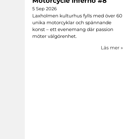
Motorcycle inferno #8
5 Sep 2026
Laxholmen kulturhus fylls med över 60
unika motorcyklar och spännande
konst – ett evenemang där passion
möter välgörenhet.
Läs mer
»