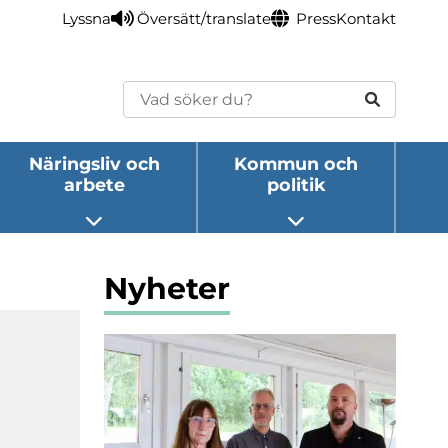
Lyssna
Översätt/translate
Press
Kontakt
Sök
Näringsliv och
Kommun och
arbete
politik
eny
Öppna undermeny
Öppna undermeny
Nyheter