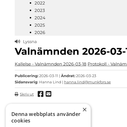
2022
2023
2024
2025
2026
Lyssna
Valnämnden 2026-03-
Kallelse - Valnämnden 2026-03-18
Protokoll - Valnä
Publicering:
2026-03-11 |
Ändrat:
2026-03-23
Sidansvarig
: Hanna Lind |
hanna.lind@munkfors.se
Dela via Facebook
Dela via mail
Skriv ut
×
Denna webbplats använder
cookies