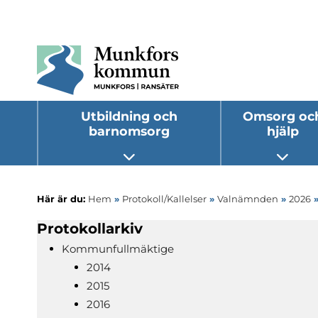
Utbildning och
Omsorg oc
barnomsorg
hjälp
Öppna undermeny
Öppna
Här är du:
Hem
»
Protokoll/Kallelser
»
Valnämnden
»
2026
Protokollarkiv
Kommunfullmäktige
2014
2015
2016