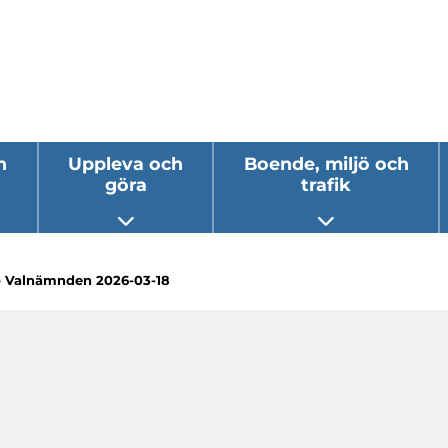
h
Uppleva och
Boende, miljö och
göra
trafik
 undermeny
Öppna undermeny
Öppna underm
»
Valnämnden 2026-03-18