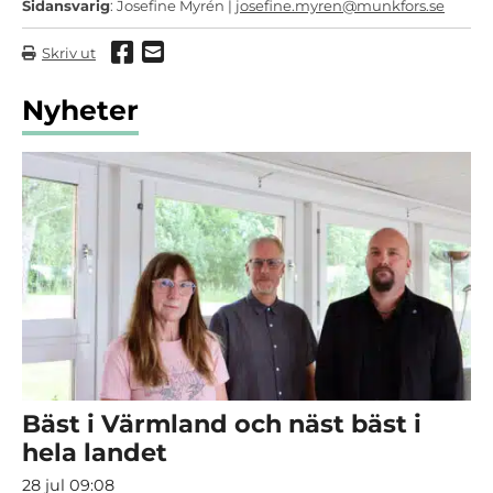
Sidansvarig
: Josefine Myrén |
josefine.myren@munkfors.se
Dela via Facebook
Dela via mail
Skriv ut
Nyheter
Bäst i Värmland och näst bäst i
hela landet
28 jul 09:08