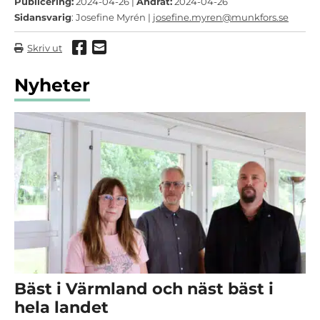
Publicering:
2024-04-26 |
Ändrat:
2024-04-26
Sidansvarig
: Josefine Myrén |
josefine.myren@munkfors.se
Dela via Facebook
Dela via mail
Skriv ut
Nyheter
Bäst i Värmland och näst bäst i
hela landet